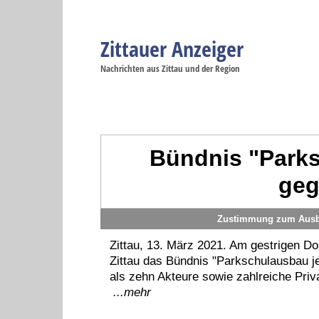
Zittauer Anzeiger
Navigation
Nachrichten aus Zittau und der Region
Menüpunkte
Zittau
Startseite
Zittau
Zittau
Gesellschaft
Zittau
Wirtschaft
Zi
Politik
Se
Bündnis "Parks
geg
Zustimmung zum Ausba
Zittau, 13. März 2021. Am gestrigen Do
Zittau das Bündnis "Parkschulausbau je
als zehn Akteure sowie zahlreiche Priv
...mehr