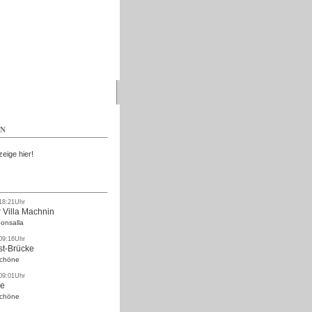
Kostenlos
EN
zeige hier!
 18:21Uhr
 Villa Machnin
onsalla
 09:16Uhr
st-Brücke
Schöne
 09:01Uhr
ke
Schöne