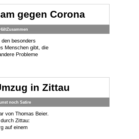
sam gegen Corona
uHältZusammen
u den besonders
es Menschen gibt, die
 andere Probleme
mzug in Zittau
nst noch Satire
ar von Thomas Beier.
urch Zittau:
rg auf einem