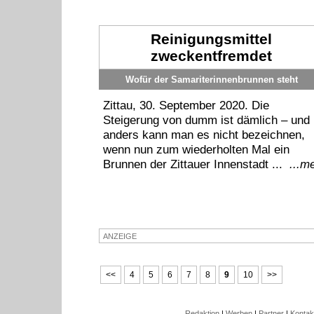
Reinigungsmittel
zweckentfremdet
Wofür der Samariterinnenbrunnen steht
Zittau, 30. September 2020. Die
Steigerung von dumm ist dämlich – und
anders kann man es nicht bezeichnen,
wenn nun zum wiederholten Mal ein
Brunnen der Zittauer Innenstadt ...
...m
ANZEIGE
<<
4
5
6
7
8
9
10
>>
Redaktion
|
Werben
|
Partner
|
Kontak