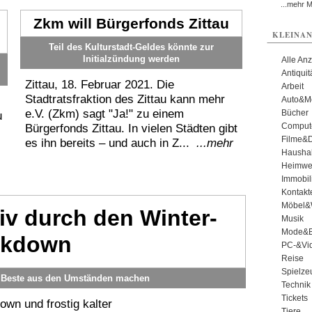
...mehr 
Zkm will Bürgerfonds Zittau
KLEINAN
Teil des Kulturstadt-Geldes könnte zur
Initialzündung werden
Alle An
Antiqui
Zittau, 18. Februar 2021. Die
Arbeit
Stadtratsfraktion des Zittau kann mehr
Auto&Mo
e.V. (Zkm) sagt "Ja!" zu einem
Bücher
u
Comput
Bürgerfonds Zittau. In vielen Städten gibt
Filme&
es ihn bereits – und auch in Z...
...mehr
Haushal
Heimwe
Immobil
Kontakt
Möbel&
iv durch den Winter-
Musik
Mode&B
ckdown
PC-&Vid
Reise
Spielze
s Beste aus den Umständen machen
Technik
Tickets
own und frostig kalter
Tiere