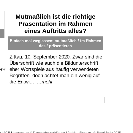
Mutmaßlich ist die richtige
Präsentation im Rahmen
eines Auftritts alles?
Einfach mal weglassen: mutmaßlich / im Rahmen
des / präsentieren
Zittau, 10. September 2020. Zwar sind die
Überschrift wie auch die Bildunterschrift
eher Wortspiele aus häufig verwendeten
ehr
Begriffen, doch achtet man ein wenig auf
die Entwi...
...mehr
t
|
AGB
|
Impressum & Datenschutzerklärung
|
Archiv
|
Sitemap
|
© BeierMedia 2025