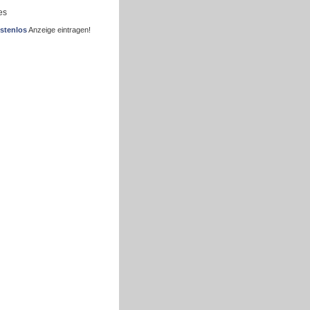
es
stenlos
Anzeige eintragen!