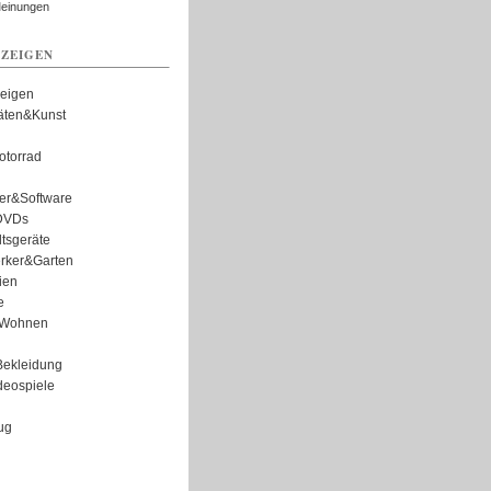
Meinungen
ZEIGEN
zeigen
täten&Kunst
torrad
er&Software
DVDs
tsgeräte
rker&Garten
ien
e
Wohnen
ekleidung
eospiele
ug