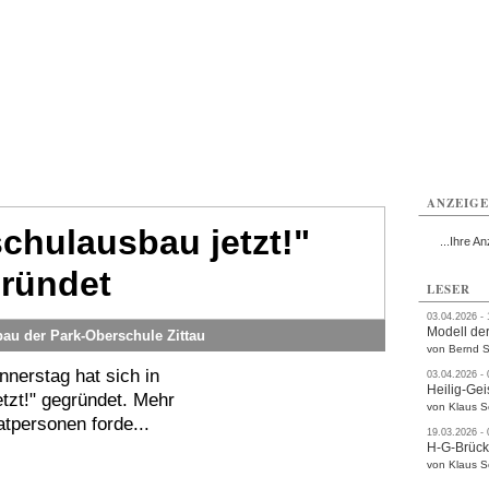
ttau
Zittau
Zittau
Gesundheit
Zittau
Zittau
Sport
Zittau
rvice
Verkehr
Kultur
Termine
ANZEIG
chulausbau jetzt!"
...Ihre An
ründet
LESER
03.04.2026 -
Modell der
u der Park-Oberschule Zittau
von Bernd S
nnerstag hat sich in
03.04.2026 -
Heilig-Gei
tzt!" gegründet. Mehr
von Klaus 
atpersonen forde...
19.03.2026 -
H-G-Brüc
von Klaus 