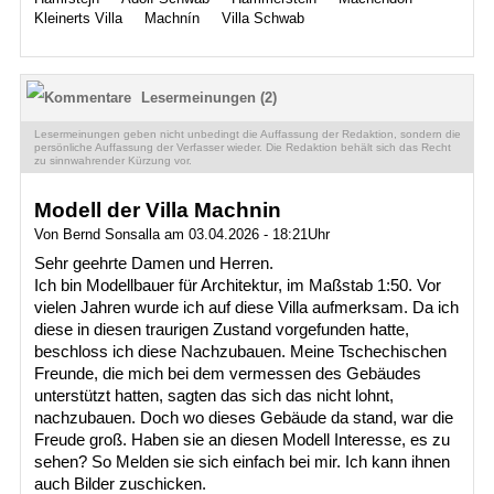
Kleinerts Villa
Machnín
Villa Schwab
Lesermeinungen (2)
Lesermeinungen geben nicht unbedingt die Auffassung der Redaktion, sondern die
persönliche Auffassung der Verfasser wieder. Die Redaktion behält sich das Recht
zu sinnwahrender Kürzung vor.
Modell der Villa Machnin
Von Bernd Sonsalla am 03.04.2026 - 18:21Uhr
Sehr geehrte Damen und Herren.
Ich bin Modellbauer für Architektur, im Maßstab 1:50. Vor
vielen Jahren wurde ich auf diese Villa aufmerksam. Da ich
diese in diesen traurigen Zustand vorgefunden hatte,
beschloss ich diese Nachzubauen. Meine Tschechischen
Freunde, die mich bei dem vermessen des Gebäudes
unterstützt hatten, sagten das sich das nicht lohnt,
nachzubauen. Doch wo dieses Gebäude da stand, war die
Freude groß. Haben sie an diesen Modell Interesse, es zu
sehen? So Melden sie sich einfach bei mir. Ich kann ihnen
auch Bilder zuschicken.