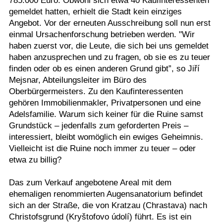
785.000 Euro. Obwohl sich etwa 40 Kaufinteressenten
gemeldet hatten, erhielt die Stadt kein einziges
Angebot. Vor der erneuten Ausschreibung soll nun erst
einmal Ursachenforschung betrieben werden. "Wir
haben zuerst vor, die Leute, die sich bei uns gemeldet
haben anzusprechen und zu fragen, ob sie es zu teuer
finden oder ob es einen anderen Grund gibt”, so Jiří
Mejsnar, Abteilungsleiter im Büro des
Oberbürgermeisters. Zu den Kaufinteressenten
gehören Immobilienmakler, Privatpersonen und eine
Adelsfamilie. Warum sich keiner für die Ruine samst
Grundstück – jedenfalls zum geforderten Preis –
interessiert, bleibt womöglich ein ewiges Geheimnis.
Vielleicht ist die Ruine noch immer zu teuer – oder
etwa zu billig?
Das zum Verkauf angebotene Areal mit dem
ehemaligen renommierten Augensanatorium befindet
sich an der Straße, die von Kratzau (Chrastava) nach
Christofsgrund (Kryštofovo údolí) führt. Es ist ein