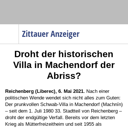
Navigation
Zittauer Anzeiger
Startseite
Droht der historischen
Menüpunkte
Politik
Villa in Machendorf der
Gesellschaft
Abriss?
Wirtschaft
Service
Reichenberg (Liberec), 6. Mai 2021.
Nach einer
politischen Wende wendet sich nicht alles zum Guten:
Verkehr
Der prunkvollen Schwab-Villa in Machendorf (Machnín)
Gesundheit
– seit dem 1. Juli 1980 33. Stadtteil von Reichenberg –
Kultur
droht der endgültige Verfall. Bereits vor dem letzten
Krieg als Mütterfreizeitheim und seit 1955 als
Sport