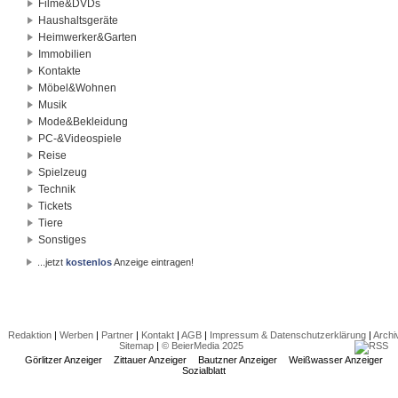
Filme&DVDs
Haushaltsgeräte
Heimwerker&Garten
Immobilien
Kontakte
Möbel&Wohnen
Musik
Mode&Bekleidung
PC-&Videospiele
Reise
Spielzeug
Technik
Tickets
Tiere
Sonstiges
...jetzt
kostenlos
Anzeige eintragen!
Redaktion
|
Werben
|
Partner
|
Kontakt
|
AGB
|
Impressum & Datenschutzerklärung
|
Archi
Sitemap
|
© BeierMedia 2025
Görlitzer Anzeiger
Zittauer Anzeiger
Bautzner Anzeiger
Weißwasser Anzeiger
Sozialblatt