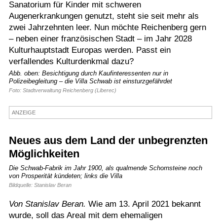
Sanatorium für Kinder mit schweren
Termine
Augenerkrankungen genutzt, steht sie seit mehr als
zwei Jahrzehnten leer. Nun möchte Reichenberg gern
Kostenlos
– neben einer französischen Stadt – im Jahr 2028
Kulturhauptstadt Europas werden. Passt ein
verfallendes Kulturdenkmal dazu?
Abb. oben: Besichtigung durch Kaufinteressenten nur in
Polizeibegleitung – die Villa Schwab ist einsturzgefährdet
Foto: Stadtverwaltung Reichenberg (Liberec)
ANZEIGE
Neues aus dem Land der unbegrenzten
Möglichkeiten
Die Schwab-Fabrik im Jahr 1900, als qualmende Schornsteine noch
von Prosperität kündeten; links die Villa
Bildquelle: Stanislav Beran
Von Stanislav Beran.
Wie am 13. April 2021 bekannt
wurde, soll das Areal mit dem ehemaligen