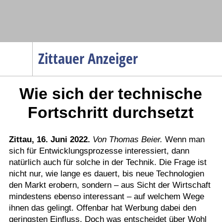
Navigation
Zittauer Anzeiger
Startseite
Wie sich der technische
Menüpunkte
Politik
Fortschritt durchsetzt
Gesellschaft
Wirtschaft
Zittau, 16. Juni 2022.
Von Thomas Beier.
Wenn man
sich für Entwicklungsprozesse interessiert, dann
Service
natürlich auch für solche in der Technik. Die Frage ist
Verkehr
nicht nur, wie lange es dauert, bis neue Technologien
den Markt erobern, sondern – aus Sicht der Wirtschaft
Gesundheit
mindestens ebenso interessant – auf welchem Wege
Kultur
ihnen das gelingt. Offenbar hat Werbung dabei den
geringsten Einfluss. Doch was entscheidet über Wohl
Sport