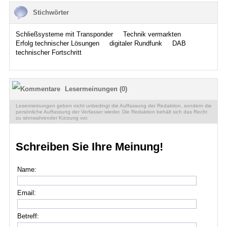
Stichwörter
Schließsysteme mit Transponder
Technik vermarkten
Erfolg technischer Lösungen
digitaler Rundfunk
DAB
technischer Fortschritt
Lesermeinungen (0)
Lesermeinungen geben nicht unbedingt die Auffassung der Redaktion, sondern die
persönliche Auffassung der Verfasser wieder. Die Redaktion behält sich das Recht
zu sinnwahrender Kürzung vor.
Schreiben Sie Ihre Meinung!
Name:
Email:
Betreff: