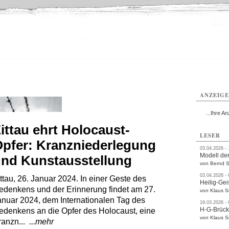
ttau
Zittau
Zittau
Gesundheit
Zittau
Zittau
Sport
Zittau
rvice
Verkehr
Kultur
Termine
ANZEIG
...Ihre An
ittau ehrt Holocaust-
LESER
pfer: Kranzniederlegung
03.04.2026 -
Modell der
nd Kunstausstellung
von Bernd S
03.04.2026 -
ttau, 26. Januar 2024. In einer Geste des
Heilig-Gei
edenkens und der Erinnerung findet am 27.
von Klaus 
anuar 2024, dem Internationalen Tag des
19.03.2026 -
H-G-Brüc
edenkens an die Opfer des Holocaust, eine
von Klaus 
ranzn...
...mehr