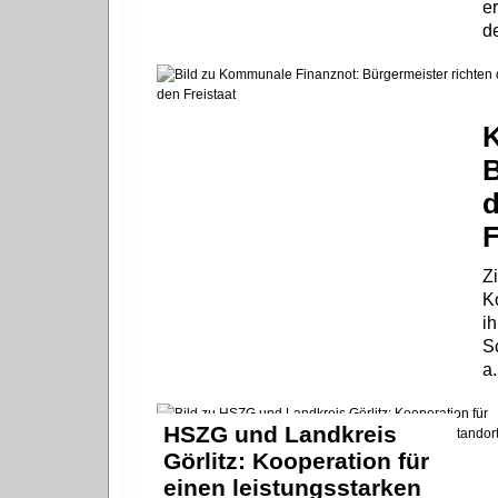
e
d
K
B
d
F
Zi
K
i
S
a
HSZG und Landkreis
Görlitz: Kooperation für
einen leistungsstarken