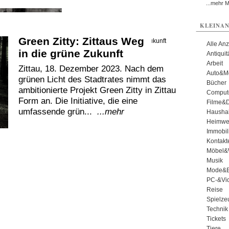
...mehr 
KLEINAN
Green Zitty: Zittaus Weg
Alle An
in die grüne Zukunft
Antiqui
Arbeit
Zittau, 18. Dezember 2023. Nach dem
Auto&Mo
grünen Licht des Stadtrates nimmt das
Bücher
ambitionierte Projekt Green Zitty in Zittau
Comput
Form an. Die Initiative, die eine
Filme&
umfassende grün...
...mehr
Haushal
Heimwe
Immobil
Kontakt
Möbel&
Musik
Mode&B
PC-&Vid
Reise
Spielze
Technik
Tickets
Tiere