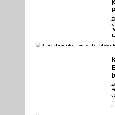
P
Z
w
P
a
K
E
b
Z
Ei
d
L
ei