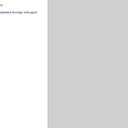
es
stenlos
Anzeige eintragen!