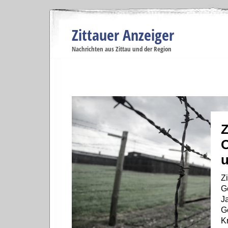
Zittauer Anzeiger
Navigation
Nachrichten aus Zittau und der Region
Menüpunkte
Zittau
Startseite
Zittau
Zittau
Gesellschaft
Zittau
Wirtschaft
Zi
Politik
Se
Z
O
u
Zi
G
J
G
K