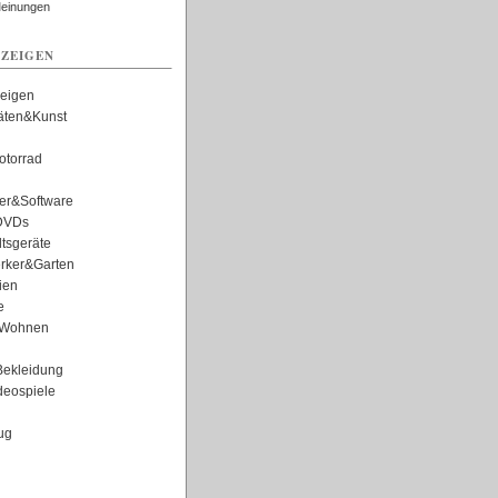
Meinungen
ZEIGEN
zeigen
täten&Kunst
torrad
er&Software
DVDs
tsgeräte
rker&Garten
ien
e
Wohnen
ekleidung
eospiele
ug