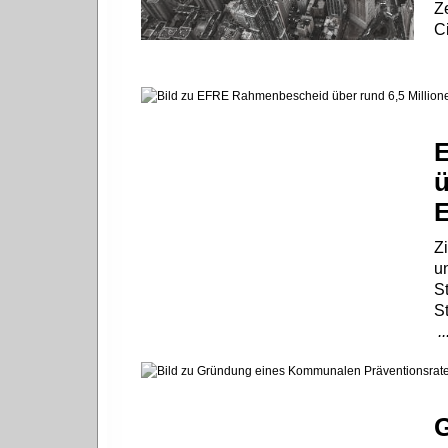
Z
Ci
ü
E
Zi
u
St
St
.
G