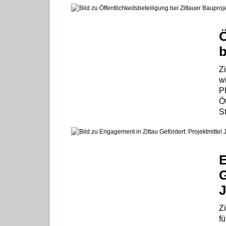
Ö
b
Zi
w
Pl
Öf
S
E
G
J
Z
fü