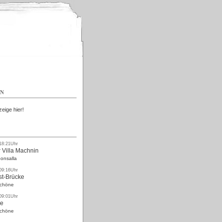
Kostenlos
EN
zeige hier!
 18:21Uhr
 Villa Machnin
onsalla
 09:16Uhr
st-Brücke
Schöne
 09:01Uhr
ke
Schöne