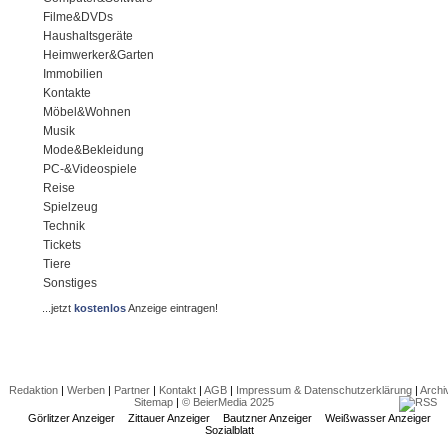
Filme&DVDs
Haushaltsgeräte
Heimwerker&Garten
Immobilien
Kontakte
Möbel&Wohnen
Musik
Mode&Bekleidung
PC-&Videospiele
Reise
Spielzeug
Technik
Tickets
Tiere
Sonstiges
...jetzt
kostenlos
Anzeige eintragen!
Redaktion
|
Werben
|
Partner
|
Kontakt
|
AGB
|
Impressum & Datenschutzerklärung
|
Archi
Sitemap
|
© BeierMedia 2025
Görlitzer Anzeiger
Zittauer Anzeiger
Bautzner Anzeiger
Weißwasser Anzeiger
Sozialblatt