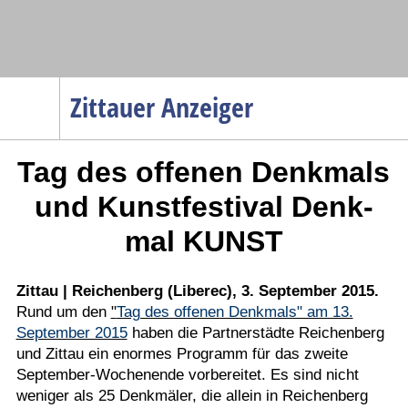
Navigation
Zittauer Anzeiger
Startseite
Tag des offenen Denkmals
Menüpunkte
Politik
und Kunstfestival Denk-
Gesellschaft
mal KUNST
Wirtschaft
Service
Zittau | Reichenberg (Liberec), 3. September 2015.
Rund um den
Verkehr
"
Tag des offenen Denkmals" am 13.
September 2015
haben die Partnerstädte Reichenberg
Gesundheit
und Zittau ein enormes Programm für das zweite
Kultur
September-Wochenende vorbereitet. Es sind nicht
weniger als 25 Denkmäler, die allein in Reichenberg
Sport