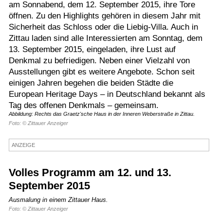
am Sonnabend, dem 12. September 2015, ihre Tore
Termine
öffnen. Zu den Highlights gehören in diesem Jahr mit
Sicherheit das Schloss oder die Liebig-Villa. Auch in
Kostenlos
Zittau laden sind alle Interessierten am Sonntag, dem
13. September 2015, eingeladen, ihre Lust auf
Denkmal zu befriedigen. Neben einer Vielzahl von
Ausstellungen gibt es weitere Angebote. Schon seit
einigen Jahren begehen die beiden Städte die
European Heritage Days – in Deutschland bekannt als
Tag des offenen Denkmals – gemeinsam.
Abbildung: Rechts das Graetz'sche Haus in der Inneren Weberstraße in Zittau.
Foto: © Zittauer Anzeiger
ANZEIGE
Volles Programm am 12. und 13.
September 2015
Ausmalung in einem Zittauer Haus.
Foto: © Zittauer Anzeiger