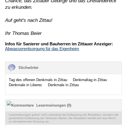
Chance, das Zittauer Gebirge und das Dreiländereck
zu erkunden.
Auf geht's nach Zittau!
Ihr Thomas Beier
Infos für Sanierer und Bauherren im Zittauer Anzeiger:
Abwasserentsorgung für das Eigenheim
Stichwörter
Tag des offenen Denkmals in Zittau
Denkmaltag in Zittau
Denkmale in Liberec
Denkmale in Zittau
Lesermeinungen (0)
Lesermeinungen geben nicht unbedingt die Auffassung der Redaktion, sondern die
persönliche Auffassung der Verfasser wieder. Die Redaktion behält sich das Recht
zu sinnwahrender Kürzung vor.