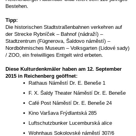
Bestehen.
Tipp:
Die historischen Stadtstraßenbahnen verkehren auf
der Strecke Rybníček – Bahnof (nádraží) –
Stadtzentrum (Fügnerova, Šaldovo náměstí) –
Nordböhmisches Museum – Volksgarten (Lidové sady)
/ ZOO, ein freiwilliges Entgelt wird erbeten.
Diese Kulturdenkmäler haben am 12. September
2015 in Reichenberg geöffnet:
Rathaus Náměstí Dr. E. Beneše 1
F. X. Šaldy Theater Náměstí Dr. E. Beneše
Café Post Náměstí Dr. E. Beneše 24
Kino Varšava Frýdlantská 285
Luftschutzbunker Lucemburská alice
Wohnhaus Sokolovské náměstí 307/6