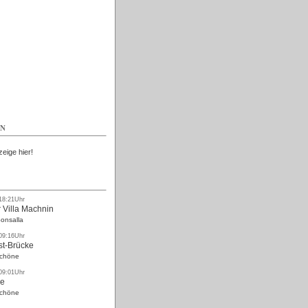
Kostenlos
EN
zeige hier!
 18:21Uhr
 Villa Machnin
onsalla
 09:16Uhr
st-Brücke
Schöne
 09:01Uhr
ke
Schöne