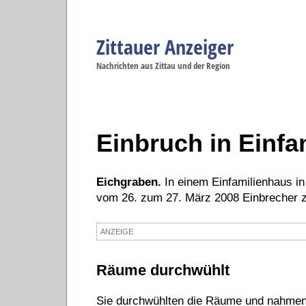
Zittauer Anzeiger
Navigation
Nachrichten aus Zittau und der Region
Menüpunkte
Zittau
Startseite
Zittau
Zittau
Gesellschaft
Zittau
Wirtschaft
Zi
Politik
Se
Einbruch in Einfa
Eichgraben.
In einem Einfamilienhaus i
vom 26. zum 27. März 2008 Einbrecher 
ANZEIGE
Räume durchwühlt
Sie durchwühlten die Räume und nahmen 