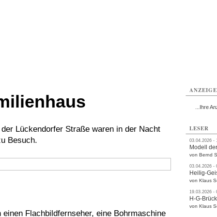
ttau
Zittau
Zittau
Gesundheit
Zittau
Zittau
Sport
Zittau
rvice
Verkehr
Kultur
Termine
ANZEIG
milienhaus
...Ihre An
n der Lückendorfer Straße waren in der Nacht
LESER
zu Besuch.
03.04.2026 -
Modell der
von Bernd S
03.04.2026 -
Heilig-Gei
von Klaus 
19.03.2026 -
H-G-Brüc
von Klaus 
einen Flachbildfernseher, eine Bohrmaschine