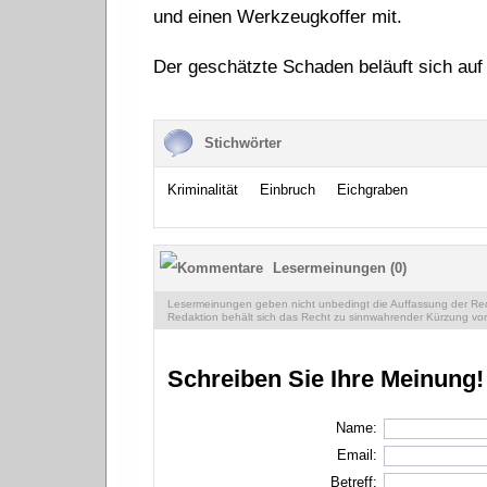
und einen Werkzeugkoffer mit.
Der geschätzte Schaden beläuft sich auf
Stichwörter
Kriminalität
Einbruch
Eichgraben
Lesermeinungen (0)
Lesermeinungen geben nicht unbedingt die Auffassung der Reda
Redaktion behält sich das Recht zu sinnwahrender Kürzung vor
Schreiben Sie Ihre Meinung!
Name:
Email:
Betreff: