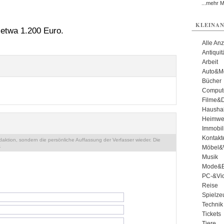
...mehr 
KLEINAN
 etwa 1.200 Euro.
Alle An
Antiqui
Arbeit
Auto&Mo
Bücher
Comput
Filme&
Haushal
Heimwe
Immobil
Kontakt
ktion, sondern die persönliche Auffassung der Verfasser wieder. Die
.
Möbel&
Musik
Mode&B
PC-&Vid
Reise
Spielze
Technik
Tickets
Tiere