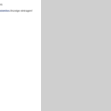
es
stenlos
Anzeige eintragen!