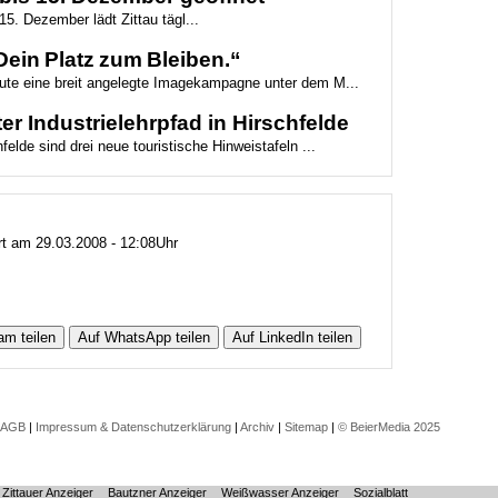
5. Dezember lädt Zittau tägl...
ein Platz zum Bleiben.“
eute eine breit angelegte Imagekampagne unter dem M...
er Industrielehrpfad in Hirschfelde
felde sind drei neue touristische Hinweistafeln ...
ert am 29.03.2008 - 12:08Uhr
am teilen
Auf WhatsApp teilen
Auf LinkedIn teilen
AGB
|
Impressum & Datenschutzerklärung
|
Archiv
|
Sitemap
|
© BeierMedia 2025
Zittauer Anzeiger
Bautzner Anzeiger
Weißwasser Anzeiger
Sozialblatt