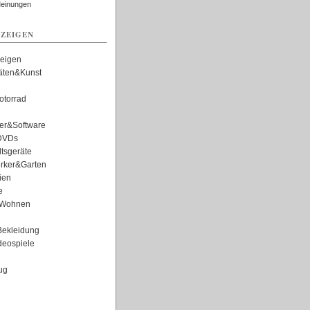
Meinungen
ZEIGEN
zeigen
täten&Kunst
torrad
er&Software
DVDs
tsgeräte
rker&Garten
ien
e
Wohnen
ekleidung
eospiele
ug