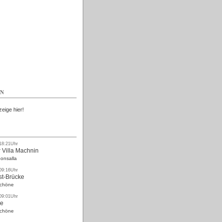
Kostenlos
EN
zeige hier!
 18:21Uhr
 Villa Machnin
onsalla
 09:16Uhr
st-Brücke
Schöne
 09:01Uhr
ke
Schöne