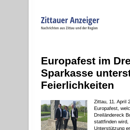
Zittauer Anzeiger
Navigation
Nachrichten aus Zittau und der Region
Menüpunkte
Zittau
Startseite
Zittau
Zittau
Gesellschaft
Zittau
Wirtschaft
Zi
Politik
Se
Europafest im Dre
Sparkasse unterst
Feierlichkeiten
Zittau, 11. Apri
Europafest, welc
Dreiländereck B
stattfinden wird,
Unterstützung er