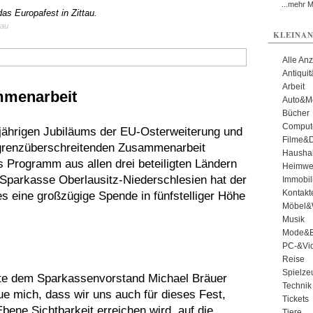
...mehr 
as Europafest in Zittau.
tau
KLEINAN
Alle An
Antiqui
Arbeit
ammenarbeit
Auto&Mo
Bücher
Comput
0-jährigen Jubiläums der EU-Osterweiterung und
Filme&
 grenzüberschreitenden Zusammenarbeit
Haushal
ges Programm aus allen drei beteiligten Ländern
Heimwe
 Sparkasse Oberlausitz-Niederschlesien hat der
Immobil
Kontakt
es eine großzügige Spende in fünfstelliger Höhe
Möbel&
Musik
Mode&B
PC-&Vid
Reise
Spielze
te dem Sparkassenvorstand Michael Bräuer
Technik
eue mich, dass wir uns auch für dieses Fest,
Tickets
bene Sichtbarkeit erreichen wird, auf die
Tiere