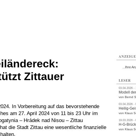
ttau
Zittau
Zittau
Gesundheit
Zittau
Zittau
Sport
Zittau
rvice
Verkehr
Kultur
Termine
ANZEIG
iländereck:
...Ihre An
ützt Zittauer
LESER
03.04.2026 -
Modell der
von Bernd S
03.04.2026 -
l 2024. In Vorbereitung auf das bevorstehende
Heilig-Gei
hes am 27. April 2024 von 11 bis 23 Uhr im
von Klaus 
ogatynia – Hrádek nad Nisou – Zittau
19.03.2026 -
H-G-Brüc
 hat die Stadt Zittau eine wesentliche finanzielle
von Klaus 
halten.