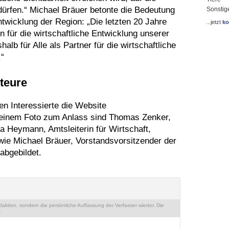
ürfen.“ Michael Bräuer betonte die Bedeutung
Sonstig
ntwicklung der Region: „Die letzten 20 Jahre
...jetzt
ko
n für die wirtschaftliche Entwicklung unserer
lb für Alle als Partner für die wirtschaftliche
“
teure
n Interessierte die Website
einem Foto zum Anlass sind Thomas Zenker,
ia Heymann, Amtsleiterin für Wirtschaft,
owie Michael Bräuer, Vorstandsvorsitzender der
abgebildet.
ktion, sondern die persönliche Auffassung der Verfasser wieder. Die
.