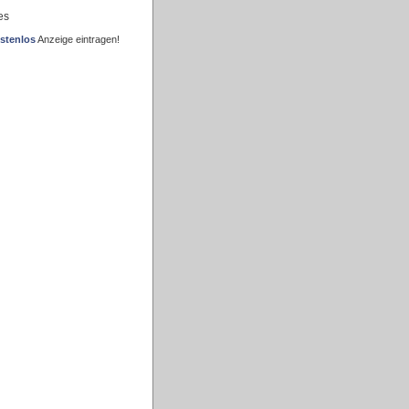
es
stenlos
Anzeige eintragen!