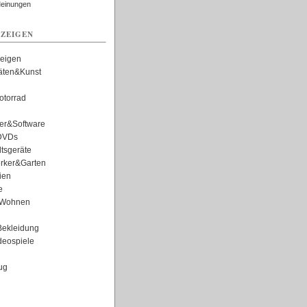
Meinungen
ZEIGEN
zeigen
täten&Kunst
torrad
er&Software
DVDs
tsgeräte
rker&Garten
ien
e
Wohnen
ekleidung
eospiele
ug