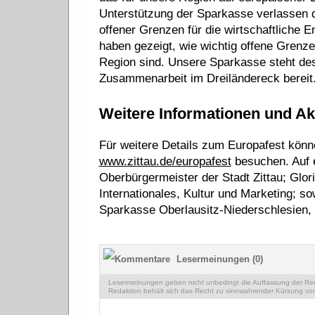
Unterstützung der Sparkasse verlassen d
offener Grenzen für die wirtschaftliche E
haben gezeigt, wie wichtig offene Grenze
Region sind. Unsere Sparkasse steht desha
Zusammenarbeit im Dreiländereck bereit.
Weitere Informationen und Ak
Für weitere Details zum Europafest könne
www.zittau.de/europafest
besuchen. Auf 
Oberbürgermeister der Stadt Zittau; Glor
Internationales, Kultur und Marketing; s
Sparkasse Oberlausitz-Niederschlesien, 
Lesermeinungen (0)
Lesermeinungen geben nicht unbedingt die Auffassung der Reda
Redaktion behält sich das Recht zu sinnwahrender Kürzung vor