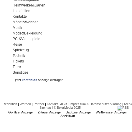
Heimwerker&Garten
Immobilien
Kontakte
Möbel&Wohnen
Musik
Mode&Bekleidung
PC-&Videospiele
Reise
Spielzeug
Technik
Tickets
Tiere
Sonstiges
...jetzt
kostenlos
Anzeige eintragen!
Redaktion
|
Werben
|
Partner
|
Kontakt
|
AGB
|
Impressum & Datenschutzerklärung
|
Archi
Sitemap
|
© BeierMedia 2025
Görlitzer Anzeiger
Zittauer Anzeiger
Bautzner Anzeiger
Weißwasser Anzeiger
Sozialblatt