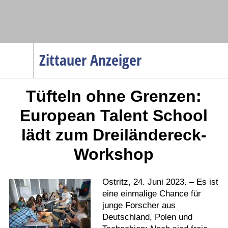
Navigation
Zittauer Anzeiger
Startseite
Tüfteln ohne Grenzen:
Menüpunkte
Politik
European Talent School
Gesellschaft
lädt zum Dreiländereck-
Wirtschaft
Workshop
Service
Verkehr
Ostritz, 24. Juni 2023. – Es ist
Gesundheit
eine einmalige Chance für
junge Forscher aus
Kultur
Deutschland, Polen und
Sport