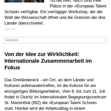
Tschechien: Noch sind freie
Plätze in der »European Talent
Termine
School« verfügbar. Ein viertägiger Workshop, der die
Kostenlos
Welt der Wissenschaft öffnet und die Grenzen der drei
Länder überschreitet.
Foto: IBZ
ANZEIGE
Von der Idee zur Wirklichkeit:
Internationale Zusammenarbeit im
Fokus
Das Dreiländereck - ein Ort, an dem Länder und
Kulturen aufeinandertreffen, ist die Kulisse für ein
einzigartiges Bildungserlebnis. Vom 8. bis zum 11. Juli
findet in Ostritz im Internationalen Begegnungszentrum
St. Marienthal (IBZ) die »European Talent School«
statt. Hierbei wird der Arbeitsalltag in einem