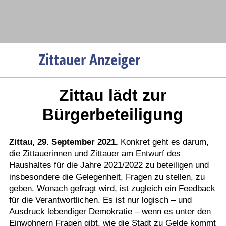
Navigation
Zittauer Anzeiger
Startseite
Zittau lädt zur
Menüpunkte
Politik
Bürgerbeteiligung
Gesellschaft
Wirtschaft
Zittau, 29. September 2021.
Konkret geht es darum,
die Zittauerinnen und Zittauer am Entwurf des
Service
Haushaltes für die Jahre 2021/2022 zu beteiligen und
Verkehr
insbesondere die Gelegenheit, Fragen zu stellen, zu
geben. Wonach gefragt wird, ist zugleich ein Feedback
Gesundheit
für die Verantwortlichen. Es ist nur logisch – und
Kultur
Ausdruck lebendiger Demokratie – wenn es unter den
Einwohnern Fragen gibt, wie die Stadt zu Gelde kommt
Sport