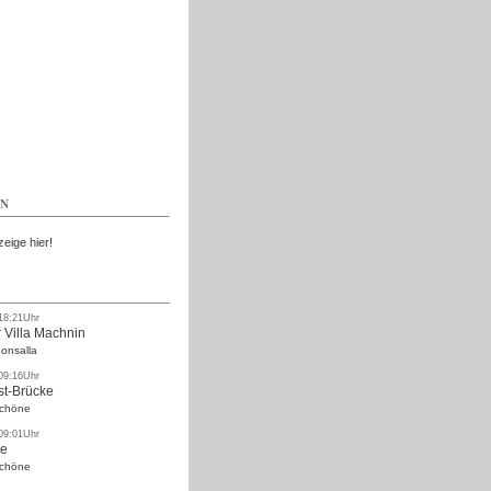
Kostenlos
EN
zeige hier!
 18:21Uhr
 Villa Machnin
onsalla
 09:16Uhr
st-Brücke
Schöne
 09:01Uhr
ke
Schöne