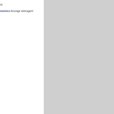
es
stenlos
Anzeige eintragen!