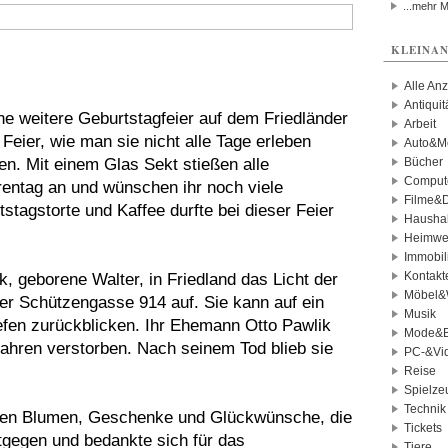
...mehr 
KLEINAN
Alle An
Antiqui
ne weitere Geburtstagfeier auf dem Friedländer
Arbeit
Feier, wie man sie nicht alle Tage erleben
Auto&Mo
n. Mit einem Glas Sekt stießen alle
Bücher
Comput
rentag an und wünschen ihr noch viele
Filme&
stagstorte und Kaffee durfte bei dieser Feier
Haushal
Heimwe
Immobil
Kontakt
, geborene Walter, in Friedland das Licht der
Möbel&
der Schützengasse 914 auf. Sie kann auf ein
Musik
fen zurückblicken. Ihr Ehemann Otto Pawlik
Mode&B
 Jahren verstorben. Nach seinem Tod blieb sie
PC-&Vid
Reise
Spielze
Technik
chten Blumen, Geschenke und Glückwünsche, die
Tickets
ntgegen und bedankte sich für das
Tiere