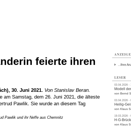
ttau
Zittau
Zittau
Gesundheit
Zittau
Zittau
Sport
Zittau
rvice
Verkehr
Kultur
Termine
ANZEIG
änderin feierte ihren
...Ihre An
LESER
03.04.2026 -
Modell der
ch), 30. Juni 2021.
Von Stanislav Beran.
von Bernd S
e am Samstag, dem 26. Juni 2021, die älteste
03.04.2026 -
rtrud Pawlik. Sie wurde an diesem Tag
Heilig-Gei
von Klaus 
19.03.2026 -
rud Pawlik und ihr Neffe aus Chemnitz
H-G-Brüc
von Klaus 