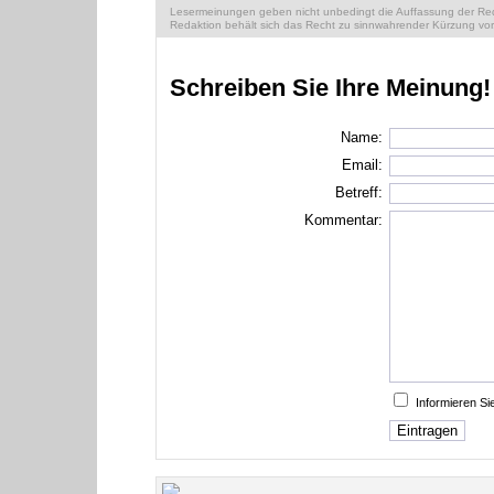
Lesermeinungen geben nicht unbedingt die Auffassung der Reda
Redaktion behält sich das Recht zu sinnwahrender Kürzung vor
Schreiben Sie Ihre Meinung!
Name:
Email:
Betreff:
Kommentar:
Informieren S