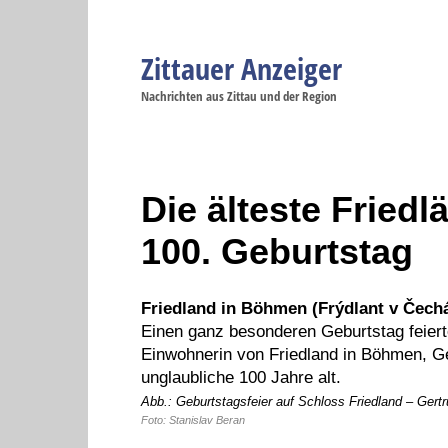
Zittauer Anzeiger
Navigation
Nachrichten aus Zittau und der Region
Menüpunkte
Zittau
Startseite
Zittau
Zittau
Gesellschaft
Zittau
Wirtschaft
Zi
Politik
Se
Die älteste Friedl
100. Geburtstag
Friedland in Böhmen (Frýdlant v Čechá
Einen ganz besonderen Geburtstag feiert
Einwohnerin von Friedland in Böhmen, Ge
unglaubliche 100 Jahre alt.
Abb.: Geburtstagsfeier auf Schloss Friedland – Gert
Foto: Stanislav Beran