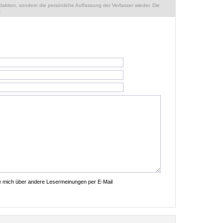
ktion, sondern die persönliche Auffassung der Verfasser wieder. Die
.
ie mich über andere Lesermeinungen per E-Mail