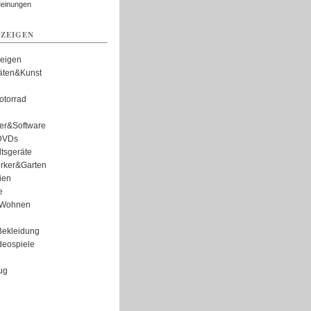
Meinungen
ZEIGEN
zeigen
täten&Kunst
torrad
er&Software
DVDs
tsgeräte
rker&Garten
ien
e
Wohnen
ekleidung
eospiele
ug