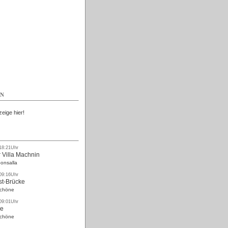
Kostenlos
EN
zeige hier!
 18:21Uhr
 Villa Machnin
onsalla
 09:16Uhr
st-Brücke
Schöne
 09:01Uhr
ke
Schöne