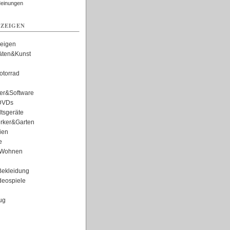
Meinungen
ZEIGEN
zeigen
täten&Kunst
torrad
er&Software
DVDs
tsgeräte
rker&Garten
ien
e
Wohnen
ekleidung
eospiele
ug