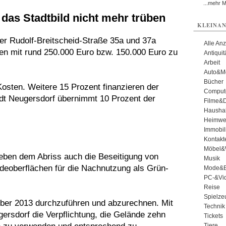
...mehr 
 das Stadtbild nicht mehr trüben
KLEINAN
r Rudolf-Breitscheid-Straße 35a und 37a
Alle An
en mit rund 250.000 Euro bzw. 150.000 Euro zu
Antiqui
Arbeit
Auto&Mo
Bücher
osten. Weitere 15 Prozent finanzieren der
Comput
dt Neugersdorf übernimmt 10 Prozent der
Filme&
Haushal
Heimwe
Immobil
Kontakt
Möbel&
ben dem Abriss auch die Beseitigung von
Musik
ndeoberflächen für die Nachnutzung als Grün-
Mode&B
PC-&Vid
Reise
Spielze
ber 2013 durchzuführen und abzurechnen. Mit
Technik
rsdorf die Verpflichtung, die Gelände zehn
Tickets
Tiere