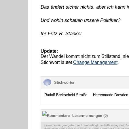
Das ändert sicher nichts, aber ich kann 
Und wohin schauen unsere Politiker?
Ihr Fritz R. Stänker
Update:
Der Wandel kommt nicht zum Stillstand, ni
.
Stichwort lautet
Change Management
Stichwörter
Rudolf-Breitscheid-Straße
Herrenmode Dresden
Lesermeinungen (0)
Lesermeinungen geben nicht unbedingt die Auffassung der Reda
Redaktion behält sich das Recht zu sinnwahrender Kürzung vor