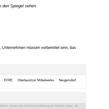
in den Spiegel sehen.
e. Unternehmen müssen vorbereitet sein, das
EFRE
Oberlausitzer Möbelwerke
Neugersdorf
ktion, sondern die persönliche Auffassung der Verfasser wieder. Die
.