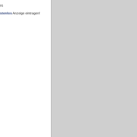
es
stenlos
Anzeige eintragen!