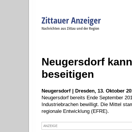
Zittauer Anzeiger
Navigation
Nachrichten aus Zittau und der Region
Menüpunkte
Zittau
Startseite
Zittau
Zittau
Gesellschaft
Zittau
Wirtschaft
Zi
Politik
Se
Neugersdorf kann
beseitigen
Neugersdorf | Dresden, 13. Oktober 20
Neugersdorf bereits Ende September 201
Industriebrachen bewilligt. Die Mittel 
regionale Entwicklung (EFRE).
ANZEIGE