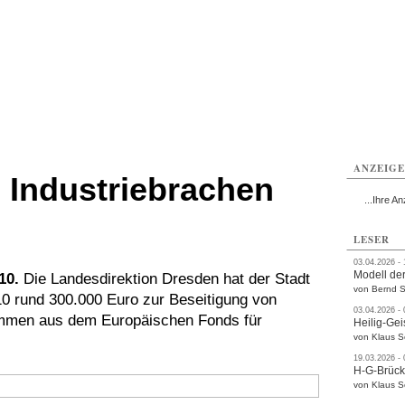
ttau
Zittau
Zittau
Gesundheit
Zittau
Zittau
Sport
Zittau
rvice
Verkehr
Kultur
Termine
ANZEIG
 Industriebrachen
...Ihre An
LESER
03.04.2026 -
Modell der
10.
Die Landesdirektion Dresden hat der Stadt
von Bernd S
0 rund 300.000 Euro zur Beseitigung von
03.04.2026 -
stammen aus dem Europäischen Fonds für
Heilig-Gei
von Klaus 
19.03.2026 -
H-G-Brüc
von Klaus 