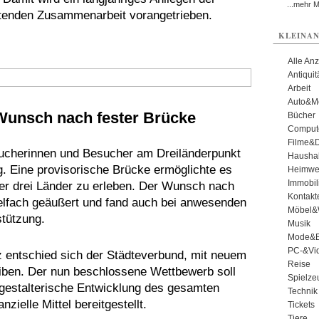
...mehr 
tenden Zusammenarbeit vorangetrieben.
KLEINAN
Alle An
Antiqui
Arbeit
Auto&Mo
Wunsch nach fester Brücke
Bücher
Comput
Filme&
sucherinnen und Besucher am Dreiländerpunkt
Haushal
. Eine provisorische Brücke ermöglichte es
Heimwe
Immobil
er drei Länder zu erleben. Der Wunsch nach
Kontakt
elfach geäußert und fand auch bei anwesenden
Möbel&
stützung.
Musik
Mode&B
PC-&Vid
 entschied sich der Städteverbund, mit neuem
Reise
ben. Der nun beschlossene Wettbewerb soll
Spielze
gestalterische Entwicklung des gesamten
Technik
zielle Mittel bereitgestellt.
Tickets
Tiere