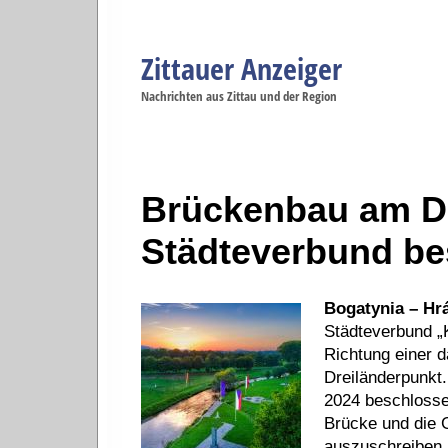
Zittauer Anzeiger
Navigation
Nachrichten aus Zittau und der Region
Menüpunkte
Zittau
Startseite
Zittau
Zittau
Gesellschaft
Zittau
Wirtschaft
Zi
Politik
Se
Brückenbau am Dr
Städteverbund be
Bogatynia – Hrá
Städteverbund „K
Richtung einer 
Dreiländerpunkt
2024 beschlosse
Brücke und die 
auszuschreiben. 