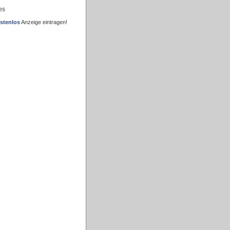
es
stenlos
Anzeige eintragen!