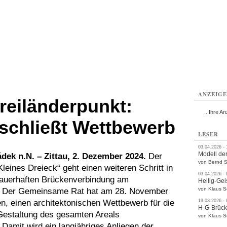
ttau
Zittau
Zittau
Gesundheit
Zittau
Zittau
Sport
Zittau
rvice
Verkehr
Kultur
Termine
ANZEIG
eiländerpunkt:
...Ihre An
schließt Wettbewerb
LESER
03.04.2026 -
Modell der
dek n.N. – Zittau, 2. Dezember 2024.
Der
von Bernd S
leines Dreieck“ geht einen weiteren Schritt in
03.04.2026 -
dauerhaften Brückenverbindung am
Heilig-Gei
von Klaus 
. Der Gemeinsame Rat hat am 28. November
n, einen architektonischen Wettbewerb für die
19.03.2026 -
H-G-Brüc
Gestaltung des gesamten Areals
von Klaus 
Damit wird ein langjähriges Anliegen der