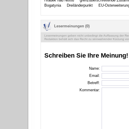
Hrádek nad Nisou
grenzüberschreitende Zusam
Bogatynia
Dreiländerpunkt
EU-Osterweiterun
Lesermeinungen (0)
Lesermeinungen geben nicht unbedingt die Auffassung der Reda
Redaktion behält sich das Recht zu sinnwahrender Kürzung vor
Schreiben Sie Ihre Meinung!
Name:
Email:
Betreff:
Kommentar: