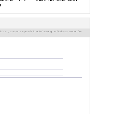
menarbeit
Zittau
Städteverbund Kleines Dreieck
g
ktion, sondern die persönliche Auffassung der Verfasser wieder. Die
.