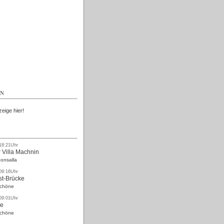
Kostenlos
EN
zeige hier!
 18:21Uhr
 Villa Machnin
onsalla
 09:16Uhr
st-Brücke
Schöne
 09:01Uhr
ke
Schöne