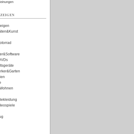
Meinungen
ZEIGEN
zeigen
täten&Kunst
torrad
er&Software
DVDs
tsgeräte
rker&Garten
ien
e
Wohnen
ekleidung
eospiele
ug