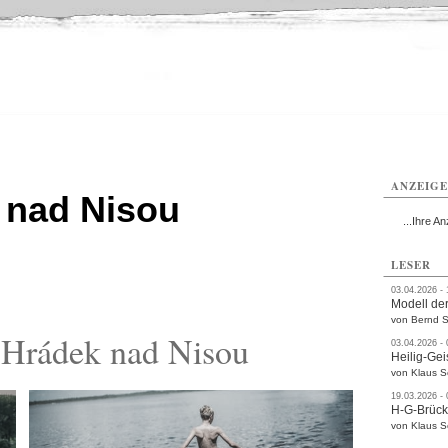
ttau
Zittau
Zittau
Gesundheit
Zittau
Zittau
Sport
Zittau
rvice
Verkehr
Kultur
Termine
ANZEIG
 nad Nisou
...Ihre An
LESER
03.04.2026 -
Modell der
von Bernd S
 Hrádek nad Nisou
03.04.2026 -
Heilig-Gei
von Klaus 
19.03.2026 -
H-G-Brüc
von Klaus 