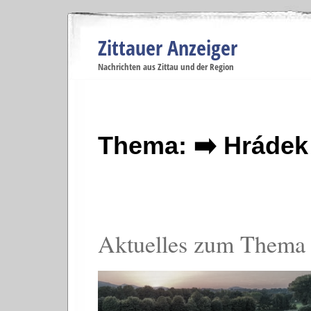
Zittauer Anzeiger
Navigation
Nachrichten aus Zittau und der Region
Menüpunkte
Zittau
Startseite
Zittau
Zittau
Gesellschaft
Zittau
Wirtschaft
Zi
Politik
Se
Thema: ➡️ Hrádek
Aktuelles zum Thema