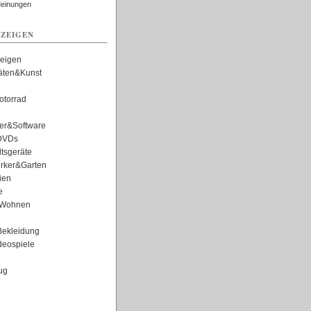
Meinungen
ZEIGEN
zeigen
täten&Kunst
torrad
er&Software
DVDs
tsgeräte
rker&Garten
ien
e
Wohnen
ekleidung
eospiele
ug