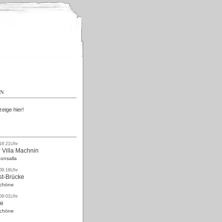
Kostenlos
EN
zeige hier!
 18:21Uhr
 Villa Machnin
onsalla
 09:16Uhr
st-Brücke
Schöne
 09:01Uhr
ke
Schöne