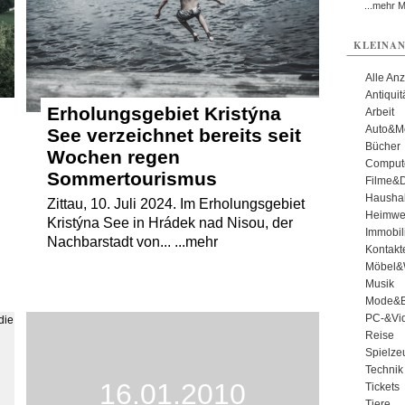
...mehr 
KLEINAN
Alle An
Antiqui
Erholungsgebiet Kristýna
Arbeit
Auto&Mo
See verzeichnet bereits seit
Bücher
Wochen regen
Comput
Sommertourismus
Filme&
Haushal
Zittau, 10. Juli 2024. Im Erholungsgebiet
Heimwe
Kristýna See in Hrádek nad Nisou, der
Immobil
Nachbarstadt von... ...mehr
Kontakt
Möbel&
Musik
Mode&B
PC-&Vid
Reise
Spielze
Technik
16.01.2010
Tickets
Tiere