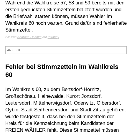
Während die Wahlkreise 57, 58 und 59 bereits mit den
Termine
ersten gedruckten Stimmzetteln beliefert wurden und
die Briefwahl starten können, müssen Wähler im
Kostenlos
Wahlkreis 60 noch warten. Grund dafür sind fehlerhafte
Stimmzettel.
Bild von
Andreas Lischka
auf
Pixabay
ANZEIGE
Fehler bei Stimmzetteln im Wahlkreis
60
Im Wahlkreis 60, zu dem Bertsdorf-Hörnitz,
Großschönau, Hainewalde, Kurort Jonsdorf,
Leutersdorf, Mittelherwigsdorf, Oderwitz, Olbersdorf,
Oybin, Stadt Seifhennersdorf und Stadt Zittau gehören,
wurde festgestellt, dass bei den Stimmzetteln der
Kreis für die Kennzeichnung beim Kandidaten der
FREIEN WÄHLER fehlt. Diese Stimmzettel müssen