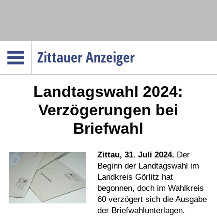
Navigation
Zittauer Anzeiger
Startseite
Landtagswahl 2024:
Menüpunkte
Politik
Verzögerungen bei
Gesellschaft
Briefwahl
Wirtschaft
Service
Zittau, 31. Juli 2024.
Der
Verkehr
Beginn der Landtagswahl im
Landkreis Görlitz hat
Gesundheit
begonnen, doch im Wahlkreis
Kultur
60 verzögert sich die Ausgabe
der Briefwahlunterlagen.
Sport