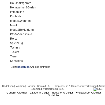
Haushaltsgeräte
Heimwerker&Garten
Immobilien
Kontakte
Möbel&Wohnen
Musik
Mode&Bekleidung
PC-&Videospiele
Reise
Spielzeug
Technik
Tickets
Tiere
Sonstiges
...jetzt
kostenlos
Anzeige eintragen!
Redaktion
|
Werben
|
Partner
|
Kontakt
|
AGB
|
Impressum & Datenschutzerklärung
|
Archi
Sitemap
|
© BeierMedia 2025
Görlitzer Anzeiger
Zittauer Anzeiger
Bautzner Anzeiger
Weißwasser Anzeiger
Sozialblatt