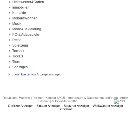
Heimwerker&Garten
Immobilien
Kontakte
Möbel&Wohnen
Musik
Mode&Bekleidung
PC-&Videospiele
Reise
Spielzeug
Technik
Tickets
Tiere
Sonstiges
...jetzt
kostenlos
Anzeige eintragen!
Redaktion
|
Werben
|
Partner
|
Kontakt
|
AGB
|
Impressum & Datenschutzerklärung
|
Archi
Sitemap
|
© BeierMedia 2025
Görlitzer Anzeiger
Zittauer Anzeiger
Bautzner Anzeiger
Weißwasser Anzeiger
Sozialblatt