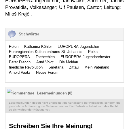
EUROPERA-Jugendchor; Jan Baake, Sprecher; Jannis
Provatidis, Volkssänger; Ulf Paulsen, Cantor; Leitung:
Miloš Krejči.
Stichwörter
Polen
Katharina Köhler
EUROPERA-Jugendchor
Euroregionales Kulturzentrums St. Johannis
Polka
EUROPERA
Tschechien
EUROPERA-Jugendorchester
Peter Dierich
Arnd Voigt
Die Moldau
friedliche Revolution
Smetana
Zittau
Mein Vaterland
Arnold Vaatz
Neues Forum
Lesermeinungen (0)
Lesermeinungen geben nicht unbedingt die Auffassung der Redaktion, sondern die
persönliche Auffassung der Verfasser wieder. Die Redaktion behält sich das Recht
zu sinnwahrender Kürzung vor.
Schreiben Sie Ihre Meinung!