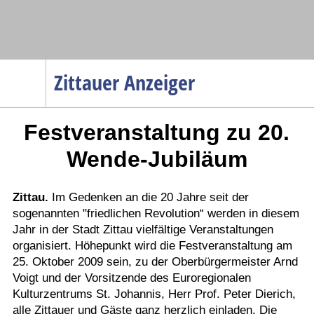
Navigation
Zittauer Anzeiger
Startseite
Festveranstaltung zu 20.
Menüpunkte
Politik
Wende-Jubiläum
Gesellschaft
Wirtschaft
Zittau.
Im Gedenken an die 20 Jahre seit der
sogenannten "friedlichen Revolution“ werden in diesem
Service
Jahr in der Stadt Zittau vielfältige Veranstaltungen
Verkehr
organisiert. Höhepunkt wird die Festveranstaltung am
25. Oktober 2009 sein, zu der Oberbürgermeister Arnd
Gesundheit
Voigt und der Vorsitzende des Euroregionalen
Kultur
Kulturzentrums St. Johannis, Herr Prof. Peter Dierich,
alle Zittauer und Gäste ganz herzlich einladen. Die
Sport