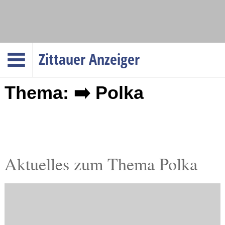
Navigation
Zittauer Anzeiger
Startseite
Thema: ➡️ Polka
Menüpunkte
Politik
Gesellschaft
Wirtschaft
Service
Aktuelles zum Thema Polka
Verkehr
Gesundheit
Kultur
Sport