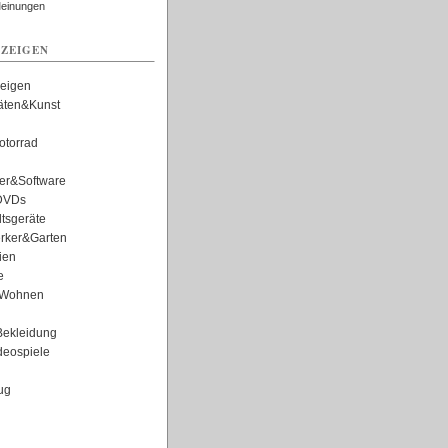
Meinungen
ZEIGEN
zeigen
täten&Kunst
torrad
er&Software
DVDs
tsgeräte
rker&Garten
ien
e
Wohnen
ekleidung
eospiele
ug