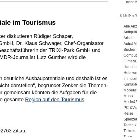
...mehr 
KLEINAN
iale im Tourismus
Alle An
Antiqui
r diskutieren Rüdiger Schaper,
Arbeit
GmbH, Dr. Klaus Schwager, Chef-Organisator
Auto&Mo
Geschäftsführerin der TRIXI-Park GmbH und
Bücher
Comput
 MDR-Journalist Lutz Günther wird die
Filme&
Haushal
Heimwe
 deutliche Ausbaupotentiale und deshalb ist es
Immobil
Kontakt
Sicht darstellen", begründet Zenker die Themen-
Möbel&
ur gemeinsam könnten die Aufgaben für die
Musik
die gesamte
Region auf den Tourismus
Mode&B
PC-&Vid
Reise
Spielze
Technik
2763 Zittau.
Tickets
Tiere