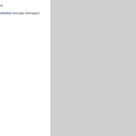
es
stenlos
Anzeige eintragen!