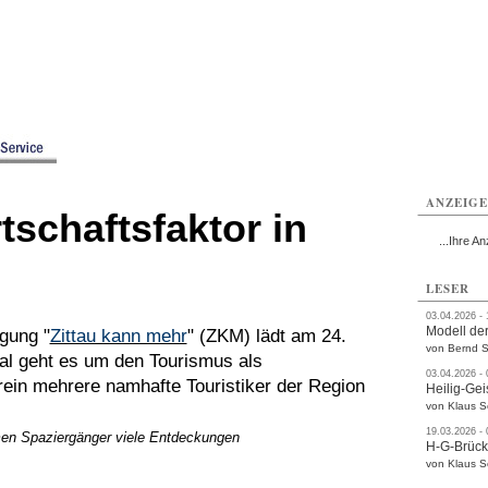
ttau
Zittau
Zittau
Gesundheit
Zittau
Zittau
Sport
Zittau
rvice
Verkehr
Kultur
Termine
ANZEIG
tschaftsfaktor in
...Ihre An
LESER
03.04.2026 -
Modell der
gung "
Zittau kann mehr
" (ZKM) lädt am 24.
von Bernd S
al geht es um den Tourismus als
03.04.2026 -
rein mehrere namhafte Touristiker der Region
Heilig-Gei
von Klaus 
19.03.2026 -
en Spaziergänger viele Entdeckungen
H-G-Brüc
von Klaus 