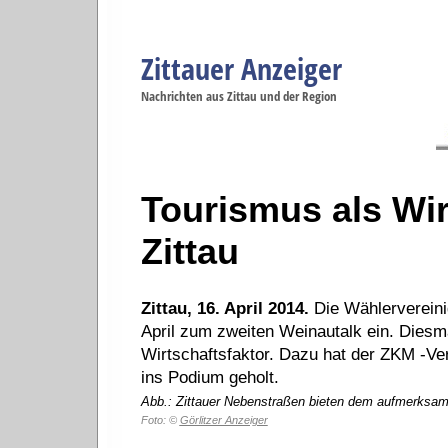
Zittauer Anzeiger
Navigation
Nachrichten aus Zittau und der Region
Menüpunkte
Zittau
Startseite
Zittau
Zittau
Gesellschaft
Zittau
Wirtschaft
Zi
Politik
Se
Tourismus als Wir
Zittau
Zittau, 16. April 2014.
Die Wählervereini
April zum zweiten Weinautalk ein. Diesm
Wirtschaftsfaktor. Dazu hat der ZKM -Ve
ins Podium geholt.
Abb.: Zittauer Nebenstraßen bieten dem aufmerksam
Foto: ©
Görlitzer Anzeiger