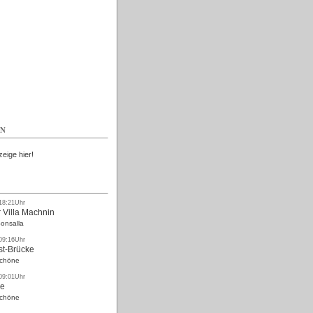
Kostenlos
EN
zeige hier!
 18:21Uhr
 Villa Machnin
onsalla
 09:16Uhr
st-Brücke
Schöne
 09:01Uhr
ke
Schöne