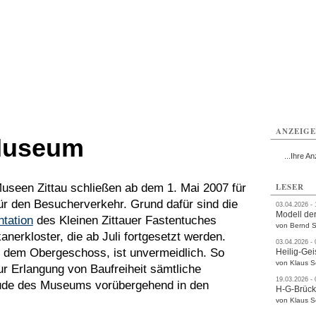
ttau
Zittau
Zittau
Gesundheit
Zittau
Zittau
Sport
Zittau
rvice
Verkehr
Kultur
Termine
ANZEIG
Museum
...Ihre An
useen Zittau schließen ab dem 1. Mai 2007 für
LESER
für den Besucherverkehr. Grund dafür sind die
03.04.2026 -
Modell der
tation
des Kleinen Zittauer Fastentuches
von Bernd S
rkloster, die ab Juli fortgesetzt werden.
03.04.2026 -
t dem Obergeschoss, ist unvermeidlich. So
Heilig-Gei
von Klaus 
 Erlangung von Baufreiheit sämtliche
19.03.2026 -
ude des Museums vorübergehend in den
H-G-Brüc
von Klaus 