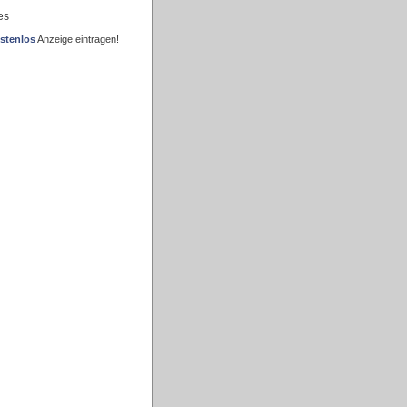
es
stenlos
Anzeige eintragen!