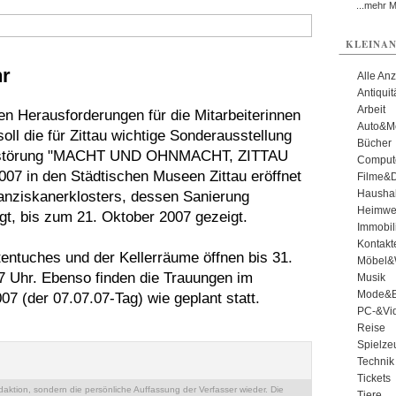
...mehr 
KLEINAN
hr
Alle An
Antiqui
Arbeit
en Herausforderungen für die Mitarbeiterinnen
Auto&Mo
ll die für Zittau wichtige Sonderausstellung
Bücher
 Zerstörung "MACHT UND OHNMACHT, ZITTAU
Comput
007 in den Städtischen Museen Zittau eröffnet
Filme&
Haushal
anziskanerklosters, dessen Sanierung
Heimwe
t, bis zum 21. Oktober 2007 gezeigt.
Immobil
Kontakt
tentuches und der Kellerräume öffnen bis 31.
Möbel&
17 Uhr. Ebenso finden die Trauungen im
Musik
Mode&B
07 (der 07.07.07-Tag) wie geplant statt.
PC-&Vid
Reise
Spielze
Technik
Tickets
ktion, sondern die persönliche Auffassung der Verfasser wieder. Die
Tiere