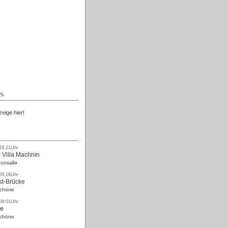
Kostenlos
EN
zeige hier!
 18:21Uhr
 Villa Machnin
onsalla
 09:16Uhr
st-Brücke
Schöne
 09:01Uhr
ke
Schöne