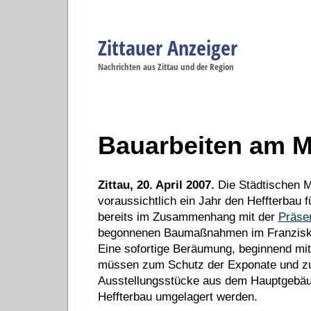
Zittauer Anzeiger
Navigation
Nachrichten aus Zittau und der Region
Menüpunkte
Zittau
Startseite
Zittau
Zittau
Gesellschaft
Zittau
Wirtschaft
Zi
Politik
Se
Bauarbeiten am 
Zittau, 20. April 2007.
Die Städtischen M
voraussichtlich ein Jahr den Heffterbau 
bereits im Zusammenhang mit der
Präsen
begonnenen Baumaßnahmen im Franziskane
Eine sofortige Beräumung, beginnend mi
müssen zum Schutz der Exponate und zur
Ausstellungsstücke aus dem Hauptgebä
Heffterbau umgelagert werden.