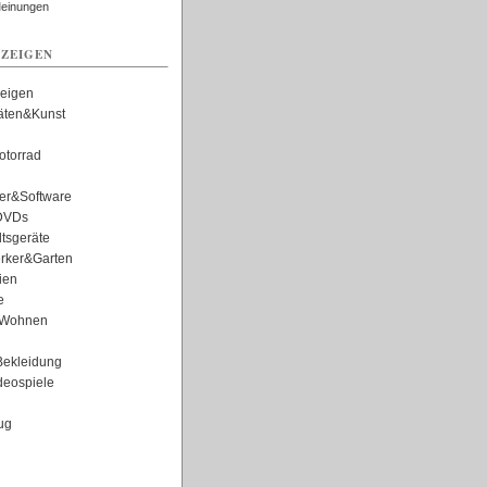
Meinungen
ZEIGEN
zeigen
täten&Kunst
torrad
er&Software
DVDs
tsgeräte
rker&Garten
ien
e
Wohnen
ekleidung
eospiele
ug