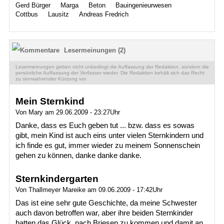
Gerd Bürger
Marga
Beton
Bauingenieurwesen
Cottbus
Lausitz
Andreas Fredrich
Lesermeinungen (2)
Lesermeinungen geben nicht unbedingt die Auffassung der Redaktion, sondern die
persönliche Auffassung der Verfasser wieder. Die Redaktion behält sich das Recht
zu sinnwahrender Kürzung vor.
Mein Sternkind
Von Mary am 29.06.2009 - 23:27Uhr
Danke, dass es Euch geben tut ... bzw. dass es sowas
gibt, mein Kind ist auch eins unter vielen Sternkindern und
ich finde es gut, immer wieder zu meinem Sonnenschein
gehen zu können, danke danke danke.
Sternkindergarten
Von Thallmeyer Mareike am 09.06.2009 - 17:42Uhr
Das ist eine sehr gute Geschichte, da meine Schwester
auch davon betroffen war, aber ihre beiden Sternkinder
hatten das Glück, nach Briesen zu kommen und damit an