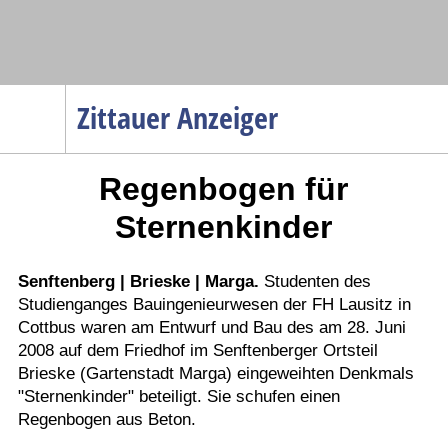
Navigation
Zittauer Anzeiger
Startseite
Regenbogen für
Menüpunkte
Politik
Sternenkinder
Gesellschaft
Wirtschaft
Senftenberg | Brieske | Marga.
Studenten des
Studienganges Bauingenieurwesen der FH Lausitz in
Service
Cottbus waren am Entwurf und Bau des am 28. Juni
Verkehr
2008 auf dem Friedhof im Senftenberger Ortsteil
Brieske (Gartenstadt Marga) eingeweihten Denkmals
Gesundheit
"Sternenkinder" beteiligt. Sie schufen einen
Kultur
Regenbogen aus Beton.
Sport