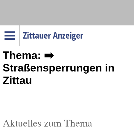
Navigation
Zittauer Anzeiger
Startseite
Thema: ➡️
Menüpunkte
Politik
Straßensperrungen in
Gesellschaft
Zittau
Wirtschaft
Service
Verkehr
Gesundheit
Aktuelles zum Thema
Kultur
Sport