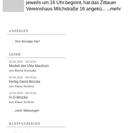
jeweils um 16 Uhr beginnt, hat das Zittauer
Vereinshaus Milchstraße 16 angekü... ...mehr
ANZEIGEN
...Ihre Anzeige hier!
LESER
03.04.2026 - 18:21Uhr
Modell der Villa Machnin
von Bernd Sonsalla
03.04.2026 - 09:16Uhr
Heilig-Geist-Brücke
von Klaus Schöne
19.03.2026 - 09:01Uhr
H-G-Brücke
von Klaus Schöne
...mehr Meinungen
KLEINANZEIGEN