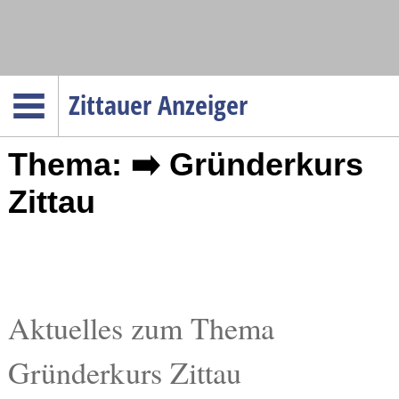
Navigation
Zittauer Anzeiger
Startseite
Thema: ➡️ Gründerkurs
Menüpunkte
Politik
Zittau
Gesellschaft
Wirtschaft
Service
Verkehr
Aktuelles zum Thema
Gesundheit
Gründerkurs Zittau
Kultur
Sport