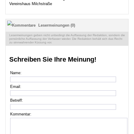
Vereinshaus Milchstraße
Lesermeinungen (0)
Lesermeinungen geben nicht unbedingt die Auffassung der Redaktion, sondern die
persönliche Auffassung der Verfasser wieder. Die Redaktion behält sich das Recht
zu sinnwahrender Kürzung vor.
Schreiben Sie Ihre Meinung!
Name:
Email:
Betreff:
Kommentar: