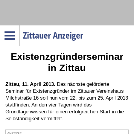
Navigation
Zittauer Anzeiger
Startseite
Existenzgründerseminar
Menüpunkte
Politik
in Zittau
Gesellschaft
Wirtschaft
Zittau, 11. April 2013.
Das nächste geförderte
Seminar für Existenzgründer im Zittauer Vereinshaus
Service
Milchstraße 16 soll nun vom 22. bis zum 25. April 2013
Verkehr
stattfinden. An den vier Tagen wird das
Grundlagenwissen für einen erfolgreichen Start in die
Gesundheit
Selbständigkeit vermittelt.
Kultur
Sport
ANZEIGE