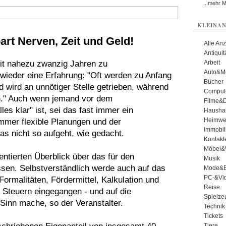
...mehr 
KLEINAN
art Nerven, Zeit und Geld!
Alle An
Antiqui
eit nahezu zwanzig Jahren zu
Arbeit
Auto&Mo
ieder eine Erfahrung: "Oft werden zu Anfang
Bücher
 wird an unnötiger Stelle getrieben, während
Comput
n." Auch wenn jemand vor dem
Filme&
es klar" ist, sei das fast immer ein
Haushal
Heimwe
immer flexible Planungen und der
Immobil
as nicht so aufgeht, wie gedacht.
Kontakt
Möbel&
entierten Überblick über das für den
Musik
en. Selbstverständlich werde auch auf das
Mode&B
PC-&Vid
rmalitäten, Fördermittel, Kalkulation und
Reise
 Steuern eingegangen - und auf die
Spielze
Sinn mache, so der Veranstalter.
Technik
Tickets
Tiere