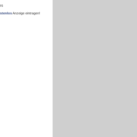
es
stenlos
Anzeige eintragen!