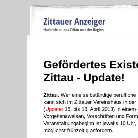
Zittauer Anzeiger
Navigation
Nachrichten aus Zittau und der Region
Menüpunkte
Zittau
Startseite
Zittau
Zittau
Gesellschaft
Zittau
Wirtschaft
Zi
Politik
Se
Gefördertes Exis
Zittau - Update!
Zittau.
Wer eine selbständige berufliche 
kann sich im Zittauer Vereinshaus in der
(
Update:
15. bis 18. April 2013) in einem
Vorgehensweisen, Vorschriften und Formal
Veranstaltuingsbeginn ist jeweils 16 Uhr
möglichst frühzeitig anfordern.