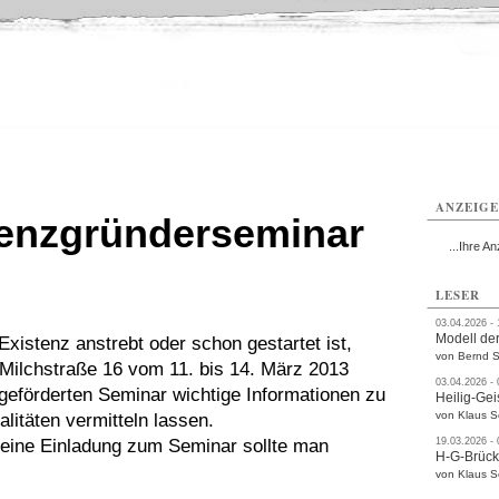
ttau
Zittau
Zittau
Gesundheit
Zittau
Zittau
Sport
Zittau
rvice
Verkehr
Kultur
Termine
ANZEIG
tenzgründerseminar
...Ihre An
LESER
03.04.2026 -
Modell der
Existenz anstrebt oder schon gestartet ist,
von Bernd S
 Milchstraße 16 vom 11. bis 14. März 2013
03.04.2026 -
 geförderten Seminar wichtige Informationen zu
Heilig-Gei
von Klaus 
itäten vermitteln lassen.
, eine Einladung zum Seminar sollte man
19.03.2026 -
H-G-Brüc
von Klaus 