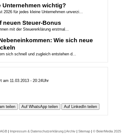
e Unternehmen wichtig?
st 2026 für jedes kleine Unternehmen unverzi...
f neuen Steuer-Bonus
nnen mit der Steuererklärung erstmal...
e Nebeneinkommen: Wie sich neue
ickeln
rn sich schnell und zugleich entstehen d...
rt am 11.03.2013 - 20:24Uhr
am teilen
Auf WhatsApp teilen
Auf LinkedIn teilen
AGB
|
Impressum & Datenschutzerklärung
|
Archiv
|
Sitemap
|
© BeierMedia 2025