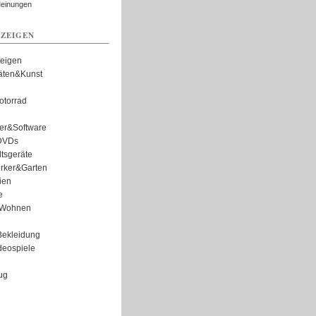
Meinungen
ZEIGEN
zeigen
täten&Kunst
torrad
er&Software
DVDs
tsgeräte
rker&Garten
ien
e
Wohnen
ekleidung
eospiele
ug