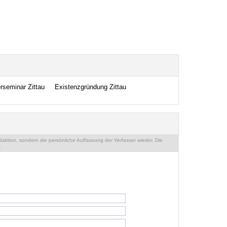
rseminar Zittau
Existenzgründung Zittau
ktion, sondern die persönliche Auffassung der Verfasser wieder. Die
.