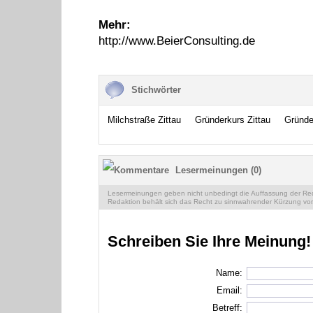
Mehr:
http://www.BeierConsulting.de
Stichwörter
Milchstraße Zittau
Gründerkurs Zittau
Gründe
Lesermeinungen (0)
Lesermeinungen geben nicht unbedingt die Auffassung der Reda
Redaktion behält sich das Recht zu sinnwahrender Kürzung vor
Schreiben Sie Ihre Meinung!
Name:
Email:
Betreff: