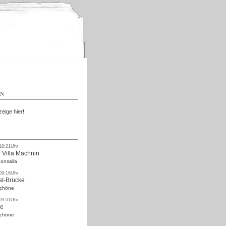
Kostenlos
EN
zeige hier!
 18:21Uhr
 Villa Machnin
onsalla
 09:16Uhr
st-Brücke
Schöne
 09:01Uhr
ke
Schöne