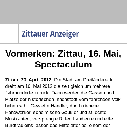
Navigation
Zittauer Anzeiger
Startseite
Vormerken: Zittau, 16. Mai,
Menüpunkte
Politik
Spectaculum
Gesellschaft
Wirtschaft
Zittau, 20. April 2012.
Die Stadt am Dreiländereck
dreht am 16. Mai 2012 die zeit gleich um mehrere
Service
Jahrhunderte zurück: Dann werden die Gassen und
Verkehr
Plätze der historischen Innenstadt vom fahrenden Volk
beherrscht. Gewiefte Händler, durchtriebene
Gesundheit
Handwerker, schelmische Gaukler und stilechte
Kultur
Musikanten, versprengte Ritter, Landleute und edle
Burgfräuleins lassen das Mittelalter bei einem der
Sport