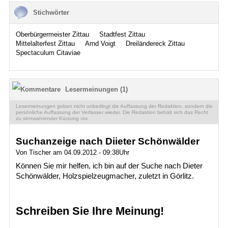
Stichwörter
Oberbürgermeister Zittau
Stadtfest Zittau
Mittelalterfest Zittau
Arnd Voigt
Dreiländereck Zittau
Spectaculum Citaviae
Lesermeinungen (1)
Lesermeinungen geben nicht unbedingt die Auffassung der Redaktion, sondern die
persönliche Auffassung der Verfasser wieder. Die Redaktion behält sich das Recht
zu sinnwahrender Kürzung vor.
Suchanzeige nach Diieter Schönwälder
Von Tischer am 04.09.2012 - 09:38Uhr
Können Sie mir helfen, ich bin auf der Suche nach Dieter
Schönwälder, Holzspielzeugmacher, zuletzt in Görlitz.
Schreiben Sie Ihre Meinung!