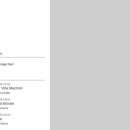
Kostenlos
EN
zeige hier!
 18:21Uhr
 Villa Machnin
onsalla
 09:16Uhr
st-Brücke
Schöne
 09:01Uhr
ke
Schöne