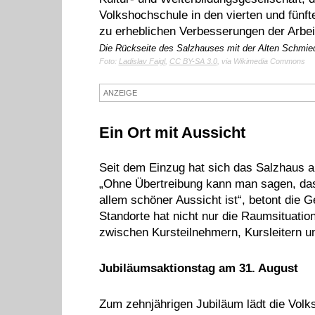
Volkshochschule in den vierten und fünf
zu erheblichen Verbesserungen der Arbe
Die Rückseite des Salzhauses mit der Alten Schmie
Foto:
Ladislav Faigl
,
CC BY-SA 3.0
, via Wikimedia Commons
ANZEIGE
Ein Ort mit Aussicht
Seit dem Einzug hat sich das Salzhaus als
„Ohne Übertreibung kann man sagen, dass
allem schöner Aussicht ist“, betont die
Standorte hat nicht nur die Raumsituatio
zwischen Kursteilnehmern, Kursleitern und
Jubiläumsaktionstag am 31. August
Zum zehnjährigen Jubiläum lädt die Volks