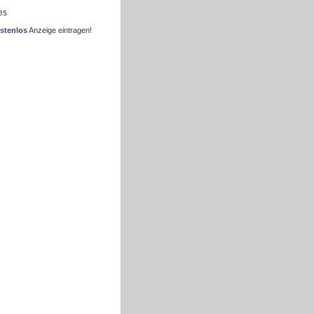
es
stenlos
Anzeige eintragen!