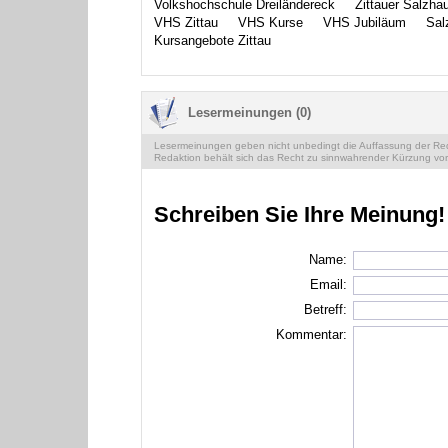
Volkshochschule Dreiländereck
Zittauer Salzha
VHS Zittau
VHS Kurse
VHS Jubiläum
Sal
Kursangebote Zittau
Lesermeinungen (0)
Lesermeinungen geben nicht unbedingt die Auffassung der Reda
Redaktion behält sich das Recht zu sinnwahrender Kürzung vor
Schreiben Sie Ihre Meinung!
Name:
Email:
Betreff:
Kommentar: