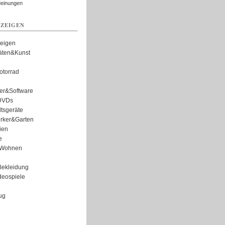
Meinungen
ZEIGEN
zeigen
täten&Kunst
torrad
er&Software
DVDs
tsgeräte
rker&Garten
ien
e
Wohnen
ekleidung
eospiele
ug