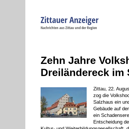
Zittauer Anzeiger
Navigation
Nachrichten aus Zittau und der Region
Menüpunkte
Zittau
Startseite
Zittau
Zittau
Gesellschaft
Zittau
Wirtschaft
Zi
Politik
Se
Zehn Jahre Volks
Dreiländereck im 
Zittau, 22. Augu
zog die Volkshoc
Salzhaus ein un
Gebäude auf der
ein Schadensere
Entscheidung de
Kultur- und Weiterbildungsgesellschaft, d