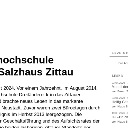
ttau
Zittau
Zittau
Gesundheit
Zittau
Zittau
Sport
Zittau
rvice
Verkehr
Kultur
Termine
ANZEIG
hochschule
...Ihre An
Salzhaus Zittau
LESER
03.04.2026 -
Modell der
st 2024. Vor einem Jahrzehnt, im August 2014,
von Bernd S
hschule Dreiländereck in das Zittauer
03.04.2026 -
d brachte neues Leben in das markante
Heilig-Gei
von Klaus 
 Neustadt. Zuvor waren zwei Büroetagen durch
ignis im Herbst 2013 leergezogen. Die
19.03.2026 -
H-G-Brüc
r Geschäftsführung und des Aufsichtsrates der
von Klaus 
ie beiden bisherigen Zittauer Standorte der