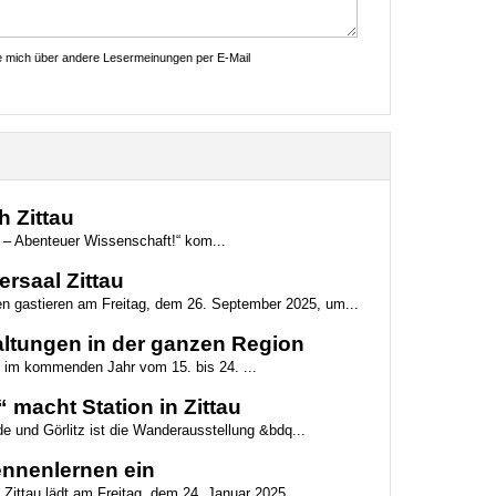
ie mich über andere Lesermeinungen per E-Mail
 Zittau
! – Abenteuer Wissenschaft!“ kom...
ersaal Zittau
en gastieren am Freitag, dem 26. September 2025, um...
altungen in der ganzen Region
ird im kommenden Jahr vom 15. bis 24. ...
macht Station in Zittau
de und Görlitz ist die Wanderausstellung &bdq...
ennenlernen ein
 Zittau lädt am Freitag, dem 24. Januar 2025...