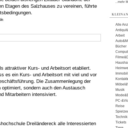
...mehr 
ten Etagen des Salzhauses zu vereinen, führte
itsbedingungen.
KLEINAN
de.
Alle An
Antiqui
Arbeit
Auto&Mo
Bücher
Comput
Filme&
Haushal
 attraktiver Kurs- und Arbeitsort etabliert.
Heimwe
Immobil
 es ein Kurs- und Arbeitsort mit viel und vor
Kontakt
 Geschäftsführung. Die Zusammenlegung der
Möbel&
n optimiert, sondern auch den Austausch
Musik
 Mitarbeitern intensiviert.
Mode&B
PC-&Vid
Reise
Spielze
Technik
Tickets
hochschule Dreiländereck alle Interessierten
Tiere