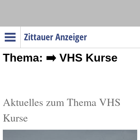
Navigation
Zittauer Anzeiger
Startseite
Thema: ➡️ VHS Kurse
Menüpunkte
Politik
Gesellschaft
Wirtschaft
Service
Aktuelles zum Thema VHS
Verkehr
Kurse
Gesundheit
Kultur
Sport