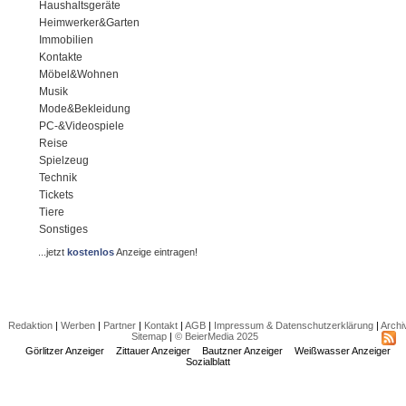
Haushaltsgeräte
Heimwerker&Garten
Immobilien
Kontakte
Möbel&Wohnen
Musik
Mode&Bekleidung
PC-&Videospiele
Reise
Spielzeug
Technik
Tickets
Tiere
Sonstiges
...jetzt
kostenlos
Anzeige eintragen!
Redaktion
|
Werben
|
Partner
|
Kontakt
|
AGB
|
Impressum & Datenschutzerklärung
|
Archi
Sitemap
|
© BeierMedia 2025
Görlitzer Anzeiger
Zittauer Anzeiger
Bautzner Anzeiger
Weißwasser Anzeiger
Sozialblatt