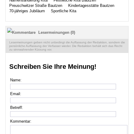
Namensänderung Kita
Festwoche Kita Bautzen
Preuschwitzer Straße Bautzen
Kindertagesstätte Bautzen
70-jähriges Jubiläum
Sportliche Kita
Lesermeinungen (0)
Lesermeinungen geben nicht unbedingt die Auffassung der Redaktion, sondern die
persönliche Auffassung der Verfasser wieder. Die Redaktion behält sich das Recht
zu sinnwahrender Kürzung vor.
Schreiben Sie Ihre Meinung!
Name:
Email:
Betreff:
Kommentar: