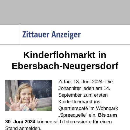
Navigation
Zittauer Anzeiger
Startseite
Kinderflohmarkt in
Menüpunkte
Politik
Ebersbach-Neugersdorf
Gesellschaft
Wirtschaft
Zittau, 13. Juni 2024. Die
Johanniter laden am 14.
Service
September zum ersten
Verkehr
Kinderflohmarkt ins
Quartierscafé im Wohnpark
Gesundheit
„Spreequelle“ ein.
Bis zum
Kultur
30. Juni 2024
können sich Interessierte für einen
Stand anmelden.
Sport