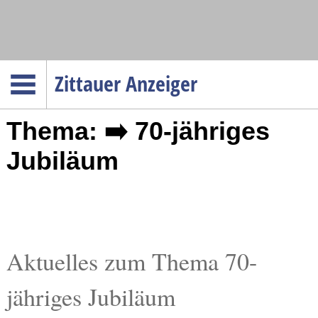
Navigation
Zittauer Anzeiger
Startseite
Thema: ➡️ 70-jähriges
Menüpunkte
Politik
Jubiläum
Gesellschaft
Wirtschaft
Service
Verkehr
Aktuelles zum Thema 70-
Gesundheit
jähriges Jubiläum
Kultur
Sport