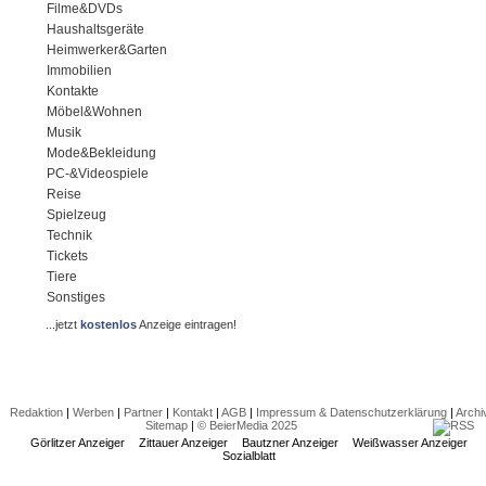
Filme&DVDs
Haushaltsgeräte
Heimwerker&Garten
Immobilien
Kontakte
Möbel&Wohnen
Musik
Mode&Bekleidung
PC-&Videospiele
Reise
Spielzeug
Technik
Tickets
Tiere
Sonstiges
...jetzt
kostenlos
Anzeige eintragen!
Redaktion
|
Werben
|
Partner
|
Kontakt
|
AGB
|
Impressum & Datenschutzerklärung
|
Archi
Sitemap
|
© BeierMedia 2025
Görlitzer Anzeiger
Zittauer Anzeiger
Bautzner Anzeiger
Weißwasser Anzeiger
Sozialblatt