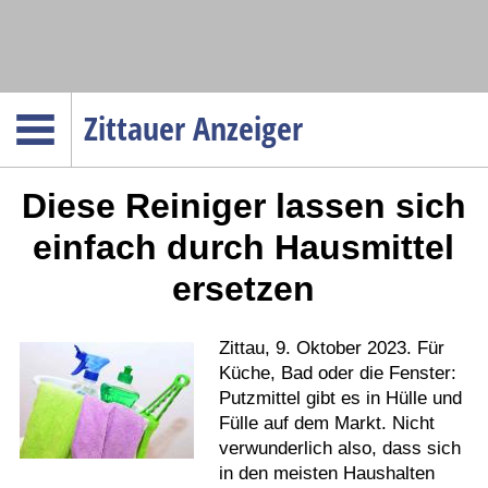
Navigation
Zittauer Anzeiger
Startseite
Diese Reiniger lassen sich
Menüpunkte
Politik
einfach durch Hausmittel
Gesellschaft
ersetzen
Wirtschaft
Service
Zittau, 9. Oktober 2023. Für
Verkehr
Küche, Bad oder die Fenster:
Putzmittel gibt es in Hülle und
Gesundheit
Fülle auf dem Markt. Nicht
Kultur
verwunderlich also, dass sich
in den meisten Haushalten
Sport