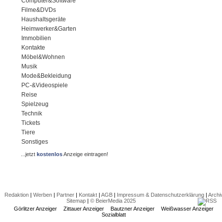
Computer&Software
Filme&DVDs
Haushaltsgeräte
Heimwerker&Garten
Immobilien
Kontakte
Möbel&Wohnen
Musik
Mode&Bekleidung
PC-&Videospiele
Reise
Spielzeug
Technik
Tickets
Tiere
Sonstiges
...jetzt
kostenlos
Anzeige eintragen!
Redaktion
|
Werben
|
Partner
|
Kontakt
|
AGB
|
Impressum & Datenschutzerklärung
|
Archi
Sitemap
|
© BeierMedia 2025
Görlitzer Anzeiger
Zittauer Anzeiger
Bautzner Anzeiger
Weißwasser Anzeiger
Sozialblatt