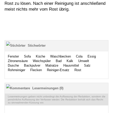
Rost zu lösen. Nach einer Reinigung ist anschließend
meist nichts mehr vom Rost übrig.
Stichwörter
Fenster
Sofa
Küche
Waschbecken
Cola
Essig
Zitronensäure
Weichspüler
Bad
Kalk
Umwelt
Dusche
Backpulver
Matratze
Hausmittel
Salz
Rohrreiniger
Flecken
Reiniger-Ersatz
Rost
Lesermeinungen (0)
Lesermeinungen geben nicht unbedingt die Auffassung der Redaktion, sondern die
persönliche Auffassung der Verfasser wieder. Die Redaktion behält sich das Recht
zu sinnwahrender Kürzung vor.