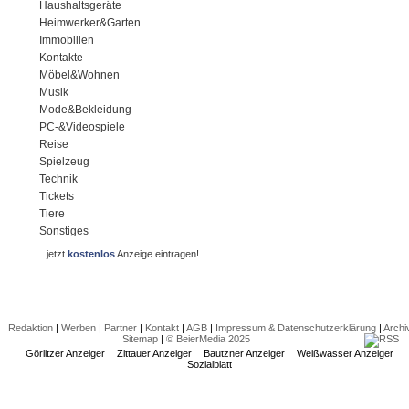
Haushaltsgeräte
Heimwerker&Garten
Immobilien
Kontakte
Möbel&Wohnen
Musik
Mode&Bekleidung
PC-&Videospiele
Reise
Spielzeug
Technik
Tickets
Tiere
Sonstiges
...jetzt
kostenlos
Anzeige eintragen!
Redaktion
|
Werben
|
Partner
|
Kontakt
|
AGB
|
Impressum & Datenschutzerklärung
|
Archi
Sitemap
|
© BeierMedia 2025
Görlitzer Anzeiger
Zittauer Anzeiger
Bautzner Anzeiger
Weißwasser Anzeiger
Sozialblatt