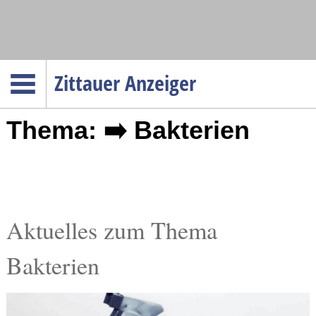
Navigation
Zittauer Anzeiger
Startseite
Thema: ➡️ Bakterien
Menüpunkte
Politik
Gesellschaft
Wirtschaft
Service
Aktuelles zum Thema
Verkehr
Bakterien
Gesundheit
Kultur
Sport