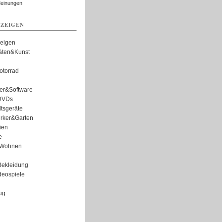
Meinungen
ZEIGEN
zeigen
täten&Kunst
torrad
er&Software
DVDs
tsgeräte
rker&Garten
ien
e
Wohnen
ekleidung
eospiele
ug