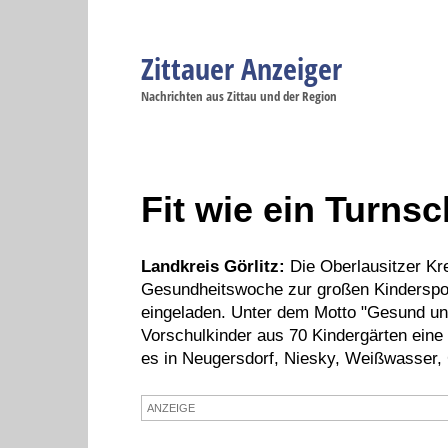
Zittauer Anzeiger
Navigation
Nachrichten aus Zittau und der Region
Menüpunkte
Zittau
Startseite
Zittau
Zittau
Gesellschaft
Zittau
Wirtschaft
Zi
Politik
Se
Fit wie ein Turns
Landkreis Görlitz:
Die Oberlausitzer Kr
Gesundheitswoche zur großen Kinderspo
eingeladen. Unter dem Motto "Gesund und 
Vorschulkinder aus 70 Kindergärten eine
es in Neugersdorf, Niesky, Weißwasser, G
ANZEIGE