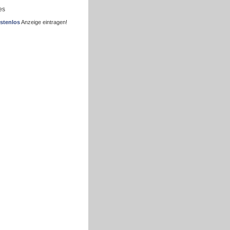
es
stenlos
Anzeige eintragen!