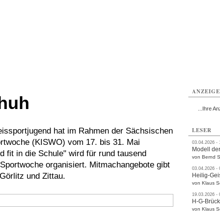
ttau
Zittau
Zittau
Gesundheit
Zittau
Zittau
Sport
Zittau
rvice
Verkehr
Kultur
Termine
ANZEIG
chuh
...Ihre An
eissportjugend hat im Rahmen der Sächsischen
LESER
rtwoche (KISWO) vom 17. bis 31. Mai
03.04.2026 -
Modell der
fit in die Schule" wird für rund tausend
von Bernd S
 Sportwoche organisiert. Mitmachangebote gibt
03.04.2026 -
örlitz und Zittau.
Heilig-Gei
von Klaus 
19.03.2026 -
H-G-Brüc
von Klaus 