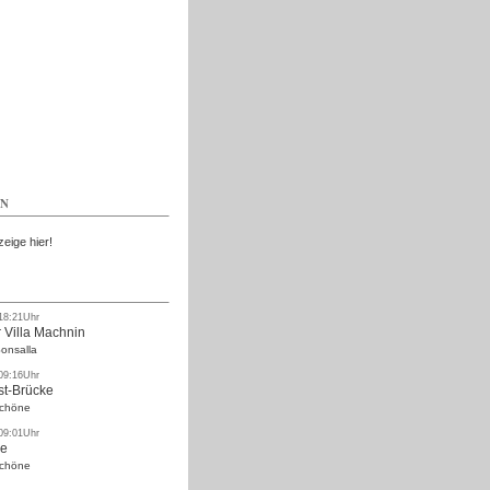
Kostenlos
EN
zeige hier!
 18:21Uhr
 Villa Machnin
onsalla
 09:16Uhr
st-Brücke
Schöne
 09:01Uhr
ke
Schöne