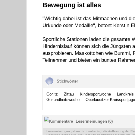
Bewegung ist alles
"Wichtig dabei ist das Mitmachen und d
Urkunde oder Medaille", betont Kerstin E
Sportliche Stationen laden die gesamte
Hindernislauf können sich die Jüngsten a
ausprobieren. Maskottchen wie Bummi, Pol
Teilnehmer und bieten ein buntes Rahme
Stichwörter
Görlitz
Zittau
Kindersportwoche
Landkreis 
Gesundheitswoche
Oberlausitzer Kreissportjug
Lesermeinungen (0)
Lesermeinungen geben nicht unbedingt die Auffassung der Reda
Redaktion behält sich das Recht zu sinnwahrender Kürzung vor