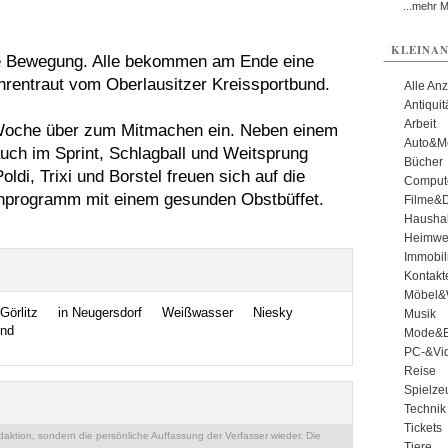
...mehr 
KLEINAN
ie Bewegung. Alle bekommen am Ende eine
hrentraut vom Oberlausitzer Kreissportbund.
Alle An
Antiqui
Arbeit
 Woche über zum Mitmachen ein. Neben einem
Auto&Mo
uch im Sprint, Schlagball und Weitsprung
Bücher
di, Trixi und Borstel freuen sich auf die
Comput
nprogramm mit einem gesunden Obstbüffet.
Filme&
Haushal
Heimwe
Immobil
Kontakt
Möbel&
Görlitz
in Neugersdorf
Weißwasser
Niesky
Musik
end
Mode&B
PC-&Vid
Reise
Spielze
Technik
Tickets
ktion, sondern die persönliche Auffassung der Verfasser wieder. Die
Tiere
.