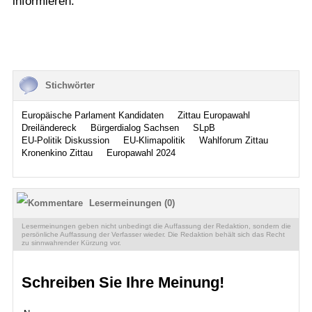
informieren.
Stichwörter
Europäische Parlament Kandidaten
Zittau Europawahl
Dreiländereck
Bürgerdialog Sachsen
SLpB
EU-Politik Diskussion
EU-Klimapolitik
Wahlforum Zittau
Kronenkino Zittau
Europawahl 2024
Lesermeinungen (0)
Lesermeinungen geben nicht unbedingt die Auffassung der Redaktion, sondern die
persönliche Auffassung der Verfasser wieder. Die Redaktion behält sich das Recht
zu sinnwahrender Kürzung vor.
Schreiben Sie Ihre Meinung!