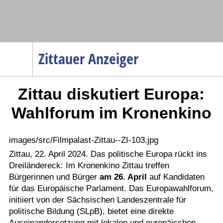
Navigation
Zittauer Anzeiger
Startseite
Zittau diskutiert Europa:
Menüpunkte
Politik
Wahlforum im Kronenkino
Gesellschaft
Wirtschaft
images/src/Filmpalast-Zittau--ZI-103.jpg
Service
Zittau, 22. April 2024. Das politische Europa rückt ins
Dreiländereck: Im Kronenkino Zittau treffen
Verkehr
Bürgerinnen und Bürger
am 26. April
auf Kandidaten
Gesundheit
für das Europäische Parlament. Das Europawahlforum,
initiiert von der Sächsischen Landeszentrale für
Kultur
politische Bildung (SLpB), bietet eine direkte
Sport
Auseinandersetzung mit lokalen und europäischen