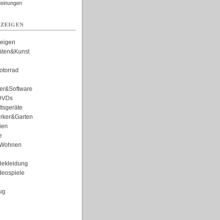
Meinungen
ZEIGEN
zeigen
täten&Kunst
torrad
er&Software
DVDs
tsgeräte
rker&Garten
ien
e
Wohnen
ekleidung
eospiele
ug