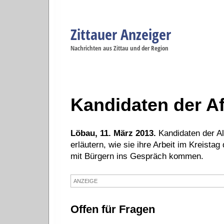
Zittauer Anzeiger
Navigation
Nachrichten aus Zittau und der Region
Menüpunkte
Zittau
Startseite
Zittau
Zittau
Gesellschaft
Zittau
Wirtschaft
Zi
Politik
Se
Kandidaten der A
Löbau, 11. März 2013.
Kandidaten der Al
erläutern, wie sie ihre Arbeit im Kreistag
mit Bürgern ins Gespräch kommen.
ANZEIGE
Offen für Fragen