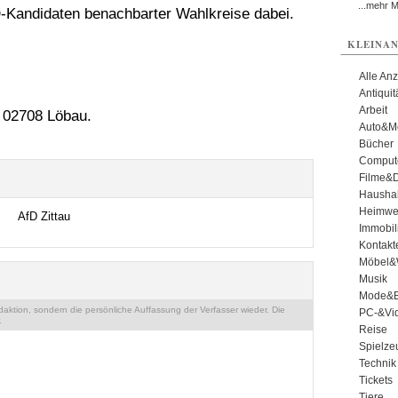
...mehr 
-Kandidaten benachbarter Wahlkreise dabei.
KLEINAN
Alle An
Antiqui
Arbeit
 02708 Löbau.
Auto&Mo
Bücher
Comput
Filme&
Haushal
Heimwe
AfD Zittau
Immobil
Kontakt
Möbel&
Musik
Mode&B
ktion, sondern die persönliche Auffassung der Verfasser wieder. Die
PC-&Vid
.
Reise
Spielze
Technik
Tickets
Tiere