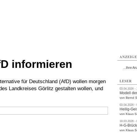
ttau
Zittau
Zittau
Gesundheit
Zittau
Zittau
Sport
Zittau
rvice
Verkehr
Kultur
Termine
ANZEIG
fD informieren
...Ihre An
ternative für Deutschland (AfD) wollen morgen
LESER
 des Landkreises Görlitz gestalten wollen, und
03.04.2026 -
Modell der
von Bernd S
03.04.2026 -
Heilig-Gei
von Klaus 
19.03.2026 -
H-G-Brüc
von Klaus 