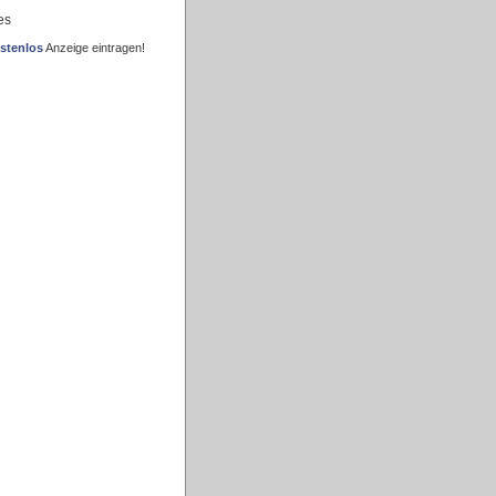
es
stenlos
Anzeige eintragen!