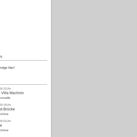
Kostenlos
EN
zeige hier!
 18:21Uhr
 Villa Machnin
onsalla
 09:16Uhr
st-Brücke
Schöne
 09:01Uhr
ke
Schöne