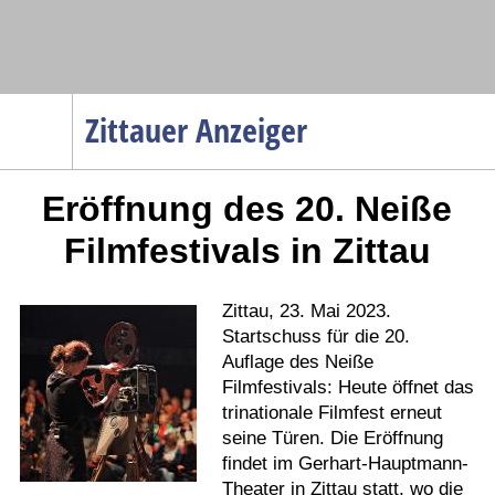
Navigation
Zittauer Anzeiger
Startseite
Eröffnung des 20. Neiße
Menüpunkte
Politik
Filmfestivals in Zittau
Gesellschaft
Wirtschaft
Zittau, 23. Mai 2023.
Startschuss für die 20.
Service
Auflage des Neiße
Verkehr
Filmfestivals: Heute öffnet das
trinationale Filmfest erneut
Gesundheit
seine Türen. Die Eröffnung
Kultur
findet im Gerhart-Hauptmann-
Theater in Zittau statt, wo die
Sport