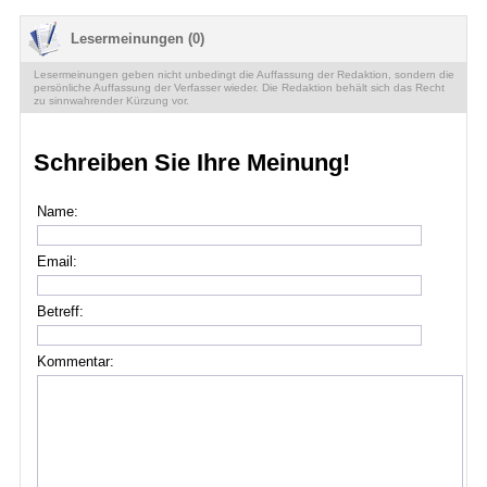
Lesermeinungen (0)
Lesermeinungen geben nicht unbedingt die Auffassung der Redaktion, sondern die
persönliche Auffassung der Verfasser wieder. Die Redaktion behält sich das Recht
zu sinnwahrender Kürzung vor.
Schreiben Sie Ihre Meinung!
Name:
Email:
Betreff:
Kommentar: