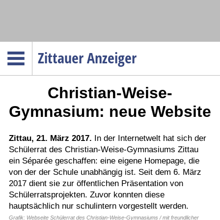
Navigation
Zittauer Anzeiger
Startseite
Christian-Weise-
Menüpunkte
Politik
Gymnasium: neue Website
Gesellschaft
Wirtschaft
Zittau, 21. März 2017.
In der Internetwelt hat sich der
Schülerrat des Christian-Weise-Gymnasiums Zittau
Service
ein Séparée geschaffen: eine eigene Homepage, die
Verkehr
von der der Schule unabhängig ist. Seit dem 6. März
2017 dient sie zur öffentlichen Präsentation von
Gesundheit
Schülerratsprojekten. Zuvor konnten diese
Kultur
hauptsächlich nur schulintern vorgestellt werden.
Sport
Grafik: Webseite Schülerrat des Christian-Weise-Gymnasiums / mit freundlicher