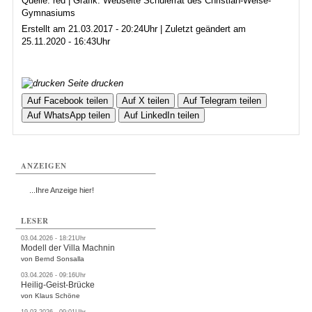
Quelle: red | Grafik: Webseite Schülerrat des Christian-Weise-
Gymnasiums
Erstellt am 21.03.2017 - 20:24Uhr | Zuletzt geändert am
25.11.2020 - 16:43Uhr
Seite drucken
Auf Facebook teilen
Auf X teilen
Auf Telegram teilen
Auf WhatsApp teilen
Auf LinkedIn teilen
ANZEIGEN
...Ihre Anzeige hier!
LESER
03.04.2026 - 18:21Uhr
Modell der Villa Machnin
von Bernd Sonsalla
03.04.2026 - 09:16Uhr
Heilig-Geist-Brücke
von Klaus Schöne