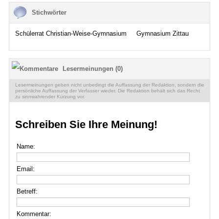
Stichwörter
Schülerrat Christian-Weise-Gymnasium
Gymnasium Zittau
Lesermeinungen (0)
Lesermeinungen geben nicht unbedingt die Auffassung der Redaktion, sondern die
persönliche Auffassung der Verfasser wieder. Die Redaktion behält sich das Recht
zu sinnwahrender Kürzung vor.
Schreiben Sie Ihre Meinung!
Name:
Email:
Betreff:
Kommentar: