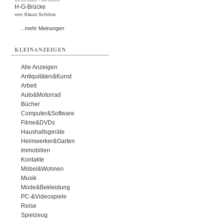
19.03.2026 - 09:01Uhr
H-G-Brücke
von Klaus Schöne
...mehr Meinungen
KLEINANZEIGEN
Alle Anzeigen
Antiquitäten&Kunst
Arbeit
Auto&Motorrad
Bücher
Computer&Software
Filme&DVDs
Haushaltsgeräte
Heimwerker&Garten
Immobilien
Kontakte
Möbel&Wohnen
Musik
Mode&Bekleidung
PC-&Videospiele
Reise
Spielzeug