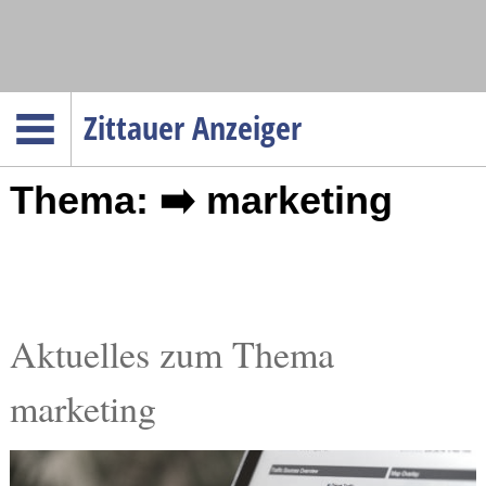
Navigation
Zittauer Anzeiger
Startseite
Thema: ➡️ marketing
Menüpunkte
Politik
Gesellschaft
Wirtschaft
Service
Aktuelles zum Thema
Verkehr
marketing
Gesundheit
Kultur
Sport