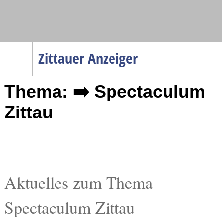
Navigation
Zittauer Anzeiger
Startseite
Thema: ➡️ Spectaculum
Menüpunkte
Politik
Zittau
Gesellschaft
Wirtschaft
Service
Verkehr
Aktuelles zum Thema
Gesundheit
Spectaculum Zittau
Kultur
Sport