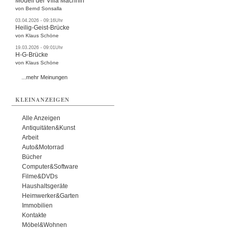
Modell der Villa Machnin
von Bernd Sonsalla
03.04.2026 - 09:16Uhr
Heilig-Geist-Brücke
von Klaus Schöne
19.03.2026 - 09:01Uhr
H-G-Brücke
von Klaus Schöne
...mehr Meinungen
KLEINANZEIGEN
Alle Anzeigen
Antiquitäten&Kunst
Arbeit
Auto&Motorrad
Bücher
Computer&Software
Filme&DVDs
Haushaltsgeräte
Heimwerker&Garten
Immobilien
Kontakte
Möbel&Wohnen