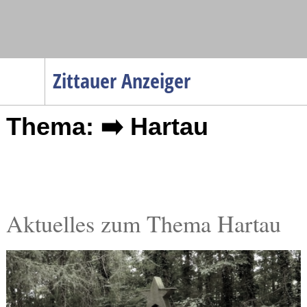
Navigation
Zittauer Anzeiger
Startseite
Thema: ➡️ Hartau
Menüpunkte
Politik
Gesellschaft
Wirtschaft
Service
Aktuelles zum Thema Hartau
Verkehr
Gesundheit
Kultur
Sport