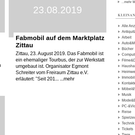
...mehr 
23.08.2019
KLEINAN
Alle An
Antiqui
Fabmobil auf dem Marktplatz
Arbeit
Auto&Mo
Zittau
Bücher
Zittau, 23. August 2019. Das Fabmobil ist
Comput
ein ehemaliger Tourbus, der zur Werkstatt
Filme&
h
umgebaut ist. Organisator Egmont
Haushal
Heimwe
Schreiter vom Freiraum Zittau e.V.
Immobil
erläutert: "Seit 201... ...mehr
Kontakt
Möbel&
Musik
Mode&B
PC-&Vid
Reise
Spielze
Technik
Tickets
Tiere