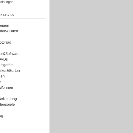
Meinungen
ZEIGEN
zeigen
täten&Kunst
torrad
er&Software
DVDs
tsgeräte
rker&Garten
ien
e
Wohnen
ekleidung
eospiele
ug