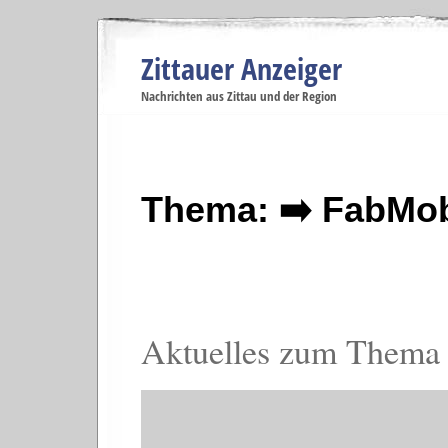
Zittauer Anzeiger
Navigation
Nachrichten aus Zittau und der Region
Menüpunkte
Zittau
Startseite
Zittau
Zittau
Gesellschaft
Zittau
Wirtschaft
Zi
Politik
Se
Thema: ➡️ FabMob
Aktuelles zum Thema