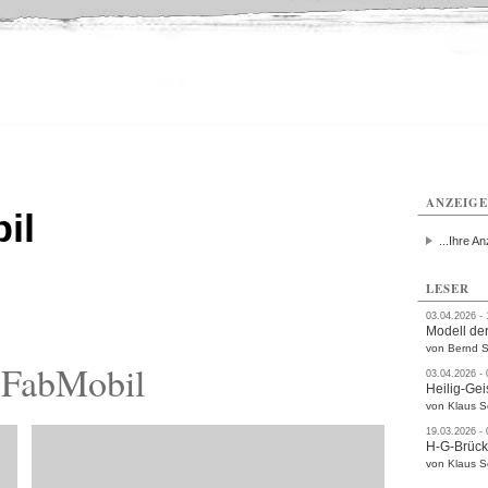
ttau
Zittau
Zittau
Gesundheit
Zittau
Zittau
Sport
Zittau
rvice
Verkehr
Kultur
Termine
ANZEIG
il
...Ihre An
LESER
03.04.2026 -
Modell der
von Bernd S
 FabMobil
03.04.2026 -
Heilig-Gei
von Klaus 
19.03.2026 -
H-G-Brüc
von Klaus 