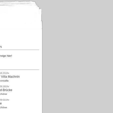
Kostenlos
EN
zeige hier!
 18:21Uhr
 Villa Machnin
onsalla
 09:16Uhr
st-Brücke
Schöne
 09:01Uhr
ke
Schöne