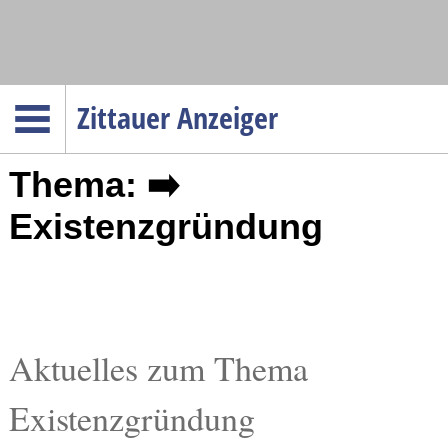
Navigation
Zittauer Anzeiger
Startseite
Thema: ➡️
Menüpunkte
Politik
Existenzgründung
Gesellschaft
Wirtschaft
Service
Verkehr
Aktuelles zum Thema
Gesundheit
Existenzgründung
Kultur
Sport