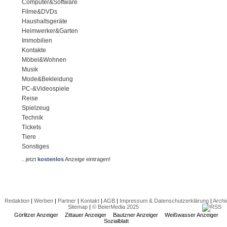
Computer&Software
Filme&DVDs
Haushaltsgeräte
Heimwerker&Garten
Immobilien
Kontakte
Möbel&Wohnen
Musik
Mode&Bekleidung
PC-&Videospiele
Reise
Spielzeug
Technik
Tickets
Tiere
Sonstiges
...jetzt
kostenlos
Anzeige eintragen!
Redaktion
|
Werben
|
Partner
|
Kontakt
|
AGB
|
Impressum & Datenschutzerklärung
|
Archi
Sitemap
|
© BeierMedia 2025
Görlitzer Anzeiger
Zittauer Anzeiger
Bautzner Anzeiger
Weißwasser Anzeiger
Sozialblatt