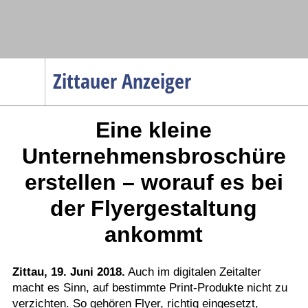
Navigation
Zittauer Anzeiger
Startseite
Eine kleine
Menüpunkte
Politik
Unternehmensbroschüre
Gesellschaft
erstellen – worauf es bei
Wirtschaft
der Flyergestaltung
Service
ankommt
Verkehr
Gesundheit
Zittau, 19. Juni 2018.
Auch im digitalen Zeitalter
Kultur
macht es Sinn, auf bestimmte Print-Produkte nicht zu
verzichten. So gehören Flyer, richtig eingesetzt,
Sport