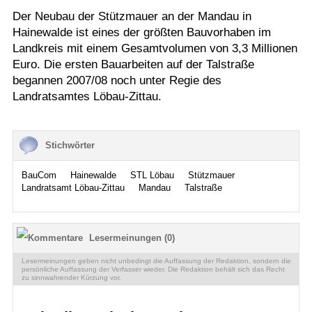
Der Neubau der Stützmauer an der Mandau in
Hainewalde ist eines der größten Bauvorhaben im
Landkreis mit einem Gesamtvolumen von 3,3 Millionen
Euro. Die ersten Bauarbeiten auf der Talstraße
begannen 2007/08 noch unter Regie des
Landratsamtes Löbau-Zittau.
Stichwörter
BauCom
Hainewalde
STL Löbau
Stützmauer
Landratsamt Löbau-Zittau
Mandau
Talstraße
Lesermeinungen (0)
Lesermeinungen geben nicht unbedingt die Auffassung der Redaktion, sondern die
persönliche Auffassung der Verfasser wieder. Die Redaktion behält sich das Recht
zu sinnwahrender Kürzung vor.