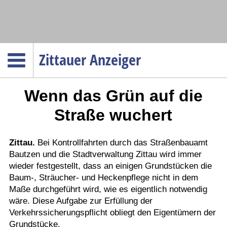
Navigation
Zittauer Anzeiger
Startseite
Wenn das Grün auf die
Menüpunkte
Politik
Straße wuchert
Gesellschaft
Wirtschaft
Zittau.
Bei Kontrollfahrten durch das Straßenbauamt
Bautzen und die Stadtverwaltung Zittau wird immer
Service
wieder festgestellt, dass an einigen Grundstücken die
Verkehr
Baum-, Sträucher- und Heckenpflege nicht in dem
Maße durchgeführt wird, wie es eigentlich notwendig
Gesundheit
wäre. Diese Aufgabe zur Erfüllung der
Kultur
Verkehrssicherungspflicht obliegt den Eigentümern der
Grundstücke.
Sport