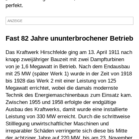
perfekt.
Termine
Kostenlos
ANZEIGE
Fast 82 Jahre ununterbrochener Betrieb
Das Kraftwerk Hirschfelde ging am 13. April 1911 nach
knapp zweijähriger Bauzeit mit zwei Dampfturbinen
von je 1,6 Megawatt in Betrieb. Nach dem Endausbau
mit 25 MW (später Werk 1) wurde in der Zeit von 1918
bis 1928 das Werk 2 mit einer Leistung von 125
Megawatt errichtet, wobei die damals modernste
Technik des Energiemaschinenbaus zum Einsatz kam.
Zwischen 1955 und 1958 erfolgte der endgültige
Ausbau des Kraftwerks, damit wurde eine installierte
Leistung von 330 MW erreicht. Durch die schrittweise
Stilllegung unwirtschaftlicher Maschinen und
irreparabler Schäden verringerte sich diese bis Mitte
der achtziger Jahre auf 220 MW, bis am 23. November