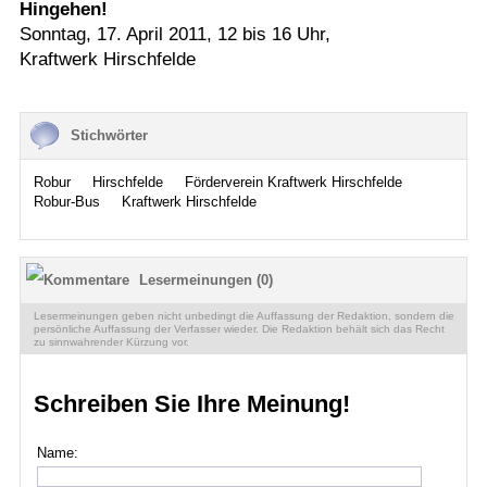
Hingehen!
Sonntag, 17. April 2011, 12 bis 16 Uhr,
Kraftwerk Hirschfelde
Stichwörter
Robur
Hirschfelde
Förderverein Kraftwerk Hirschfelde
Robur-Bus
Kraftwerk Hirschfelde
Lesermeinungen (0)
Lesermeinungen geben nicht unbedingt die Auffassung der Redaktion, sondern die
persönliche Auffassung der Verfasser wieder. Die Redaktion behält sich das Recht
zu sinnwahrender Kürzung vor.
Schreiben Sie Ihre Meinung!
Name: