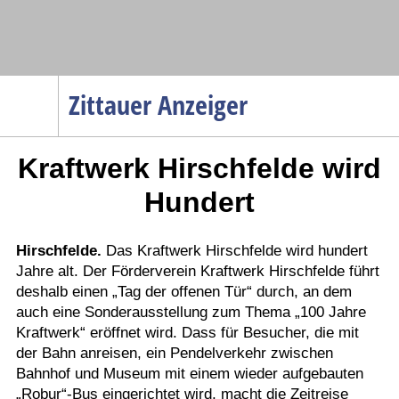
Navigation
Zittauer Anzeiger
Startseite
Kraftwerk Hirschfelde wird
Menüpunkte
Politik
Hundert
Gesellschaft
Wirtschaft
Hirschfelde.
Das Kraftwerk Hirschfelde wird hundert
Jahre alt. Der Förderverein Kraftwerk Hirschfelde führt
Service
deshalb einen „Tag der offenen Tür“ durch, an dem
Verkehr
auch eine Sonderausstellung zum Thema „100 Jahre
Kraftwerk“ eröffnet wird. Dass für Besucher, die mit
Gesundheit
der Bahn anreisen, ein Pendelverkehr zwischen
Kultur
Bahnhof und Museum mit einem wieder aufgebauten
„Robur“-Bus eingerichtet wird, macht die Zeitreise
Sport