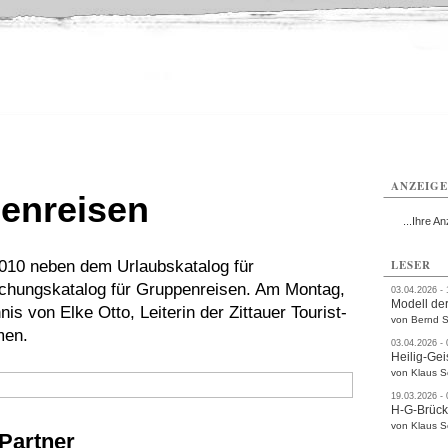
ttau
Zittau
Zittau
Gesundheit
Zittau
Zittau
Sport
Zittau
rvice
Verkehr
Kultur
Termine
ANZEIG
penreisen
...Ihre An
2010 neben dem Urlaubskatalog für
LESER
Buchungskatalog für Gruppenreisen. Am Montag,
03.04.2026 -
Modell der
s von Elke Otto, Leiterin der Zittauer Tourist-
von Bernd S
men.
03.04.2026 -
Heilig-Gei
von Klaus 
19.03.2026 -
H-G-Brüc
von Klaus 
 Partner