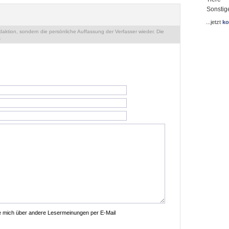
Sonstig
...jetzt
ko
ktion, sondern die persönliche Auffassung der Verfasser wieder. Die
.
ie mich über andere Lesermeinungen per E-Mail