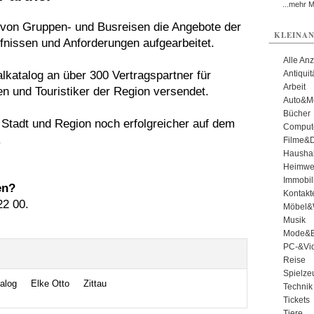
...mehr 
r von Gruppen- und Busreisen die Angebote der
KLEINAN
fnissen und Anforderungen aufgearbeitet.
Alle An
lkatalog an über 300 Vertragspartner für
Antiqui
Arbeit
 und Touristiker der Region versendet.
Auto&Mo
Bücher
 Stadt und Region noch erfolgreicher auf dem
Comput
.
Filme&
Haushal
Heimwe
Immobil
en?
Kontakt
22 00.
Möbel&
Musik
Mode&B
PC-&Vid
Reise
Spielze
alog
Elke Otto
Zittau
Technik
Tickets
Tiere