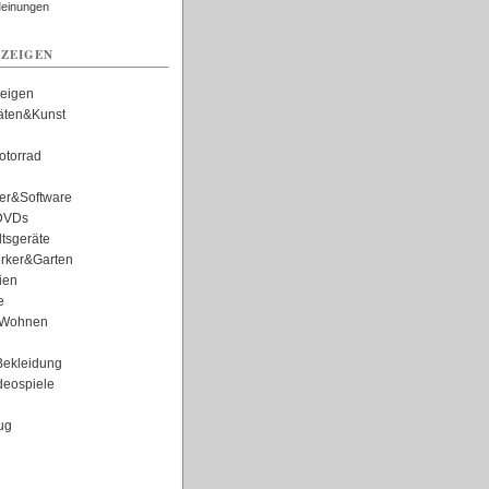
Meinungen
ZEIGEN
zeigen
täten&Kunst
torrad
er&Software
DVDs
tsgeräte
rker&Garten
ien
e
Wohnen
ekleidung
eospiele
ug