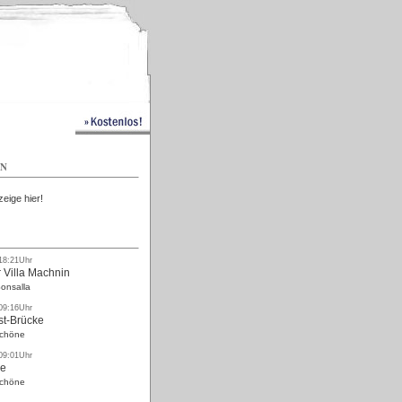
Kostenlos
EN
zeige hier!
 18:21Uhr
 Villa Machnin
onsalla
 09:16Uhr
st-Brücke
Schöne
 09:01Uhr
ke
Schöne