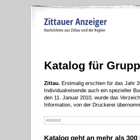
Zittauer Anzeiger
Navigation
Nachrichten aus Zittau und der Region
Menüpunkte
Zittau
Startseite
Zittau
Zittau
Gesellschaft
Zittau
Wirtschaft
Zi
Politik
Se
Katalog für Grup
Zittau.
Erstmalig erschien für das Jahr 
Individualreisende auch ein spezieller 
den 11. Januar 2010, wurde das Verzeichni
Information, von der Druckerei übernom
ANZEIGE
Katalog geht an mehr als 300