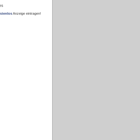
es
stenlos
Anzeige eintragen!