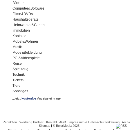
Bücher
Computer&Software
Filme&DVDs
Haushaltsgeräte
Heimwerker&Garten
Immobilien
Kontakte
Möbel&Wohnen
Musik
Mode&Bekleidung
PC-&Videospiele
Reise
Spielzeug
Technik
Tickets
Tiere
Sonstiges
...jetzt
kostenlos
Anzeige eintragen!
Redaktion
|
Werben
|
Partner
|
Kontakt
|
AGB
|
Impressum & Datenschutzerklärung
|
Archi
Sitemap
|
© BeierMedia 2025