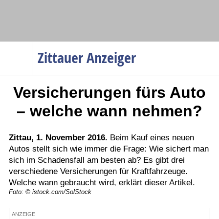
Navigation
Zittauer Anzeiger
Startseite
Versicherungen fürs Auto
Menüpunkte
Politik
– welche wann nehmen?
Gesellschaft
Wirtschaft
Zittau, 1. November 2016.
Beim Kauf eines neuen
Autos stellt sich wie immer die Frage: Wie sichert man
Service
sich im Schadensfall am besten ab? Es gibt drei
Verkehr
verschiedene Versicherungen für Kraftfahrzeuge.
Welche wann gebraucht wird, erklärt dieser Artikel.
Gesundheit
Foto: © istock.com/SolStock
Kultur
ANZEIGE
Sport