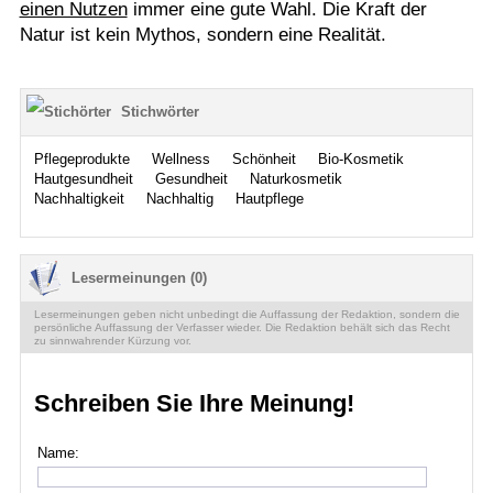
einen Nutzen
immer eine gute Wahl. Die Kraft der
Natur ist kein Mythos, sondern eine Realität.
Stichwörter
Pflegeprodukte
Wellness
Schönheit
Bio-Kosmetik
Hautgesundheit
Gesundheit
Naturkosmetik
Nachhaltigkeit
Nachhaltig
Hautpflege
Lesermeinungen (0)
Lesermeinungen geben nicht unbedingt die Auffassung der Redaktion, sondern die
persönliche Auffassung der Verfasser wieder. Die Redaktion behält sich das Recht
zu sinnwahrender Kürzung vor.
Schreiben Sie Ihre Meinung!
Name: