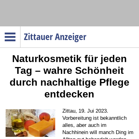
Navigation
Zittauer Anzeiger
Startseite
Naturkosmetik für jeden
Menüpunkte
Politik
Tag – wahre Schönheit
Gesellschaft
durch nachhaltige Pflege
Wirtschaft
entdecken
Service
Verkehr
Zittau, 19. Jui 2023.
Gesundheit
Vorbereitung ist bekanntlich
alles, aber auch im
Kultur
Nachhinein will manch Ding im
Sport