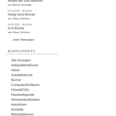
Modell der Villa Machnin
von Bernd Sonsalla
03.04.2026 - 09:16Uhr
Heilig-Geist-Brücke
von Klaus Schöne
19.03.2026 - 09:01Uhr
H-G-Brücke
von Klaus Schöne
...mehr Meinungen
KLEINANZEIGEN
Alle Anzeigen
Antiquitäten&Kunst
Arbeit
Auto&Motorrad
Bücher
Computer&Software
Filme&DVDs
Haushaltsgeräte
Heimwerker&Garten
Immobilien
Kontakte
Möbel&Wohnen