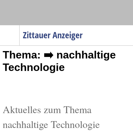
Navigation
Zittauer Anzeiger
Startseite
Thema: ➡️ nachhaltige
Menüpunkte
Politik
Technologie
Gesellschaft
Wirtschaft
Service
Verkehr
Aktuelles zum Thema
Gesundheit
nachhaltige Technologie
Kultur
Sport