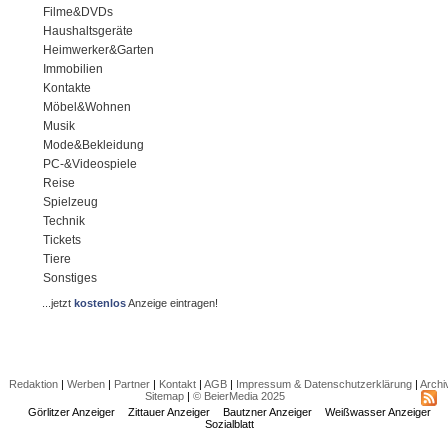
Filme&DVDs
Haushaltsgeräte
Heimwerker&Garten
Immobilien
Kontakte
Möbel&Wohnen
Musik
Mode&Bekleidung
PC-&Videospiele
Reise
Spielzeug
Technik
Tickets
Tiere
Sonstiges
...jetzt
kostenlos
Anzeige eintragen!
Redaktion
|
Werben
|
Partner
|
Kontakt
|
AGB
|
Impressum & Datenschutzerklärung
|
Archi
Sitemap
|
© BeierMedia 2025
Görlitzer Anzeiger
Zittauer Anzeiger
Bautzner Anzeiger
Weißwasser Anzeiger
Sozialblatt