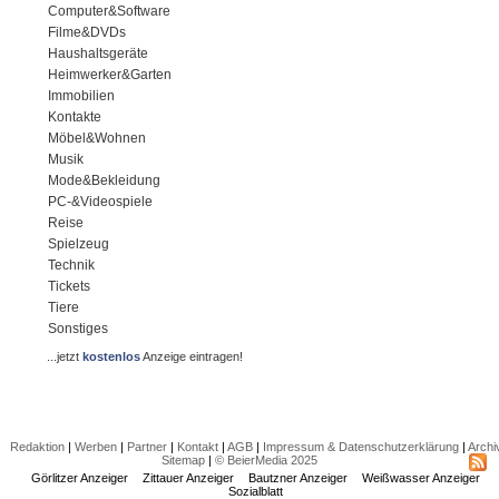
Computer&Software
Filme&DVDs
Haushaltsgeräte
Heimwerker&Garten
Immobilien
Kontakte
Möbel&Wohnen
Musik
Mode&Bekleidung
PC-&Videospiele
Reise
Spielzeug
Technik
Tickets
Tiere
Sonstiges
...jetzt
kostenlos
Anzeige eintragen!
Redaktion
|
Werben
|
Partner
|
Kontakt
|
AGB
|
Impressum & Datenschutzerklärung
|
Archi
Sitemap
|
© BeierMedia 2025
Görlitzer Anzeiger
Zittauer Anzeiger
Bautzner Anzeiger
Weißwasser Anzeiger
Sozialblatt