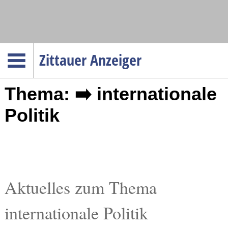
Navigation
Zittauer Anzeiger
Startseite
Thema: ➡️ internationale
Menüpunkte
Politik
Politik
Gesellschaft
Wirtschaft
Service
Verkehr
Aktuelles zum Thema
Gesundheit
internationale Politik
Kultur
Sport