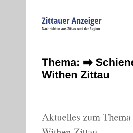
Zittauer Anzeiger
Navigation
Nachrichten aus Zittau und der Region
Menüpunkte
Zittau
Startseite
Zittau
Zittau
Gesellschaft
Zittau
Wirtschaft
Zi
Politik
Se
Thema: ➡️ Schien
Withen Zittau
Aktuelles zum Thema 
Withen Zittau