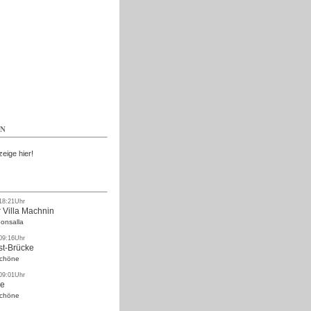
Kostenlos
EN
zeige hier!
 18:21Uhr
 Villa Machnin
onsalla
 09:16Uhr
st-Brücke
Schöne
 09:01Uhr
ke
Schöne