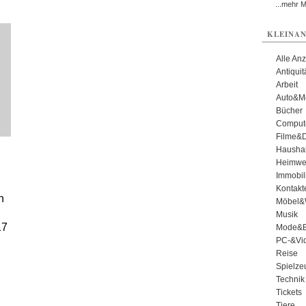
...mehr 
KLEINAN
Alle An
Antiqui
Arbeit
Auto&Mo
Bücher
Comput
Filme&
Haushal
Heimwe
Immobil
Kontakt
n
Möbel&
Musik
17
Mode&B
PC-&Vid
Reise
Spielze
Technik
Tickets
Tiere