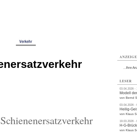
ttau
Zittau
Zittau
Gesundheit
Zittau
Zittau
Sport
Zittau
rvice
Verkehr
Kultur
Termine
ANZEIG
enersatzverkehr
...Ihre An
LESER
03.04.2026 -
Modell der
von Bernd S
03.04.2026 -
Heilig-Gei
von Klaus 
Schienenersatzverkehr
19.03.2026 -
H-G-Brüc
von Klaus 