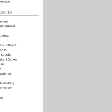
Meinungen
ZEIGEN
zeigen
täten&Kunst
torrad
er&Software
DVDs
tsgeräte
rker&Garten
ien
e
Wohnen
ekleidung
eospiele
ug